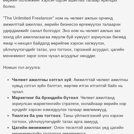
өөрийн боломжийг хэрхэн бүрэн ашиглах талаар ярилцах
болно.
"The Unlimited Freelancer"
ном нь чөлөөт ажлын орчинд
амжилттай ажиллах, өөрийн бизнесээ өргөжүүлэх талаархи
удирдамжийг санал болгодог. Энэ ном нь чөлөөт ажлын зах
зээлд үйл ажиллагаагаа явуулж буй хүмүүст зориулсан бөгөөд
ямар ч нөхцөл байдалд өөрийгөө хэрхэн хөгжүүлэх,
үйлчлүүлэгчдийг татах, үнэ тогтоох, гэрээний асуудал, цагийн
менежмент зэрэг олон чухал асуудлыг хөнддөг.
Номын гол агуулга:
Чөлөөт ажилтны сэтгэл зүй
: Амжилттай чөлөөт ажилтны
хувьд сэтгэл зүйн бэлтгэл, өөртөө итгэх итгэлтэй байх нь
чухал.
Маркетинг ба брэндийн бүтээл
: Чөлөөт ажилтанд
зориулсан маркетингийн стратеги, онлайнаар өөрийн нэр
хүндийг хэрхэн нэмэгдүүлэх талаар зөвлөмжүүд.
Үнэлгээ ба үнэ тогтоох
: Таны үйлчилгээний үнэ хэрхэн
тогтоох, үйлчлүүлэгчдийг татах арга замууд.
Цагийн менежмент
: Олон төсөлтэй ажиллах үед цагийн
менежментийн талаархи зөвлөмжүүд.