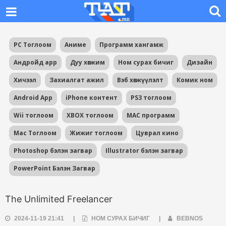
PC Тоглоом
Аниме
Программ хангамж
Андройд app
Дуу хөгжим
Ном сурах бичиг
Дизайн
Хичээл
Захиалгат ажил
Вэб хөгжүүлэлт
Комик ном
Android App
iPhone контент
PS3 тоглоом
Wii тоглоом
XBOX тоглоом
MAC программ
Mac Тоглоом
Жижиг тоглоом
Цуврал кино
Photoshop бэлэн загвар
Illustrator бэлэн загвар
PowerPoint Бэлэн Загвар
The Unlimited Freelancer
2024-11-19 21:41
|
НОМ СУРАХ БИЧИГ
|
BEBNOS