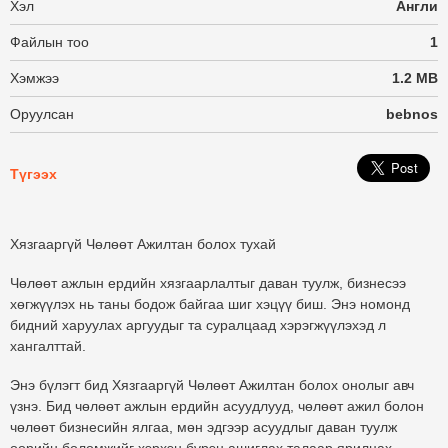
Хэл
Англи
Файлын тоо
1
Хэмжээ
1.2 MB
Оруулсан
bebnos
Түгээх
Хязгааргүй Чөлөөт Ажилтан болох тухай
Чөлөөт ажлын ердийн хязгаарлалтыг даван туулж, бизнесээ
хөгжүүлэх нь таны бодож байгаа шиг хэцүү биш. Энэ номонд
бидний харуулах аргуудыг та суралцаад хэрэгжүүлэхэд л
хангалттай.
Энэ бүлэгт бид
Хязгааргүй Чөлөөт Ажилтан
болох онолыг авч
үзнэ. Бид чөлөөт ажлын ердийн асуудлууд, чөлөөт ажил болон
чөлөөт бизнесийн ялгаа, мөн эдгээр асуудлыг даван туулж