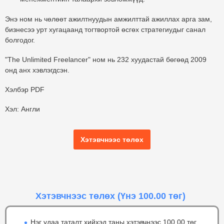
Энэ ном нь чөлөөт ажилтнуудын амжилттай ажиллах арга зам,
бизнесээ урт хугацаанд тогтвортой өсгөх стратегиудыг санал
болгодог.
"The Unlimited Freelancer" ном нь 232 хуудастай бөгөөд 2009
онд анх хэвлэгдсэн.
Хэлбэр PDF
Хэл: Англи
Хэтэвчнээс төлөх
Хэтэвчнээс төлөх
(Үнэ 100.00 төг)
Нэг удаа таталт хийхэд таны хэтэвчнээс 100.00 төг