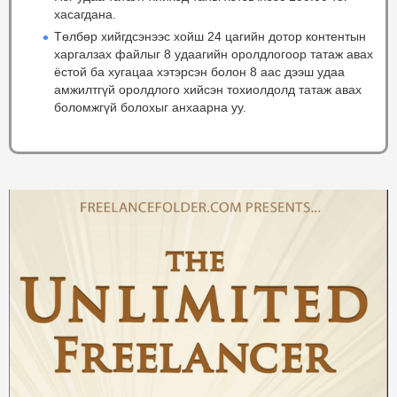
хасагдана.
Төлбөр хийгдсэнээс хойш 24 цагийн дотор контентын
харгалзах файлыг 8 удаагийн оролдлогоор татаж авах
ёстой ба хугацаа хэтэрсэн болон 8 аас дээш удаа
амжилтгүй оролдлого хийсэн тохиолдолд татаж авах
боломжгүй болохыг анхаарна уу.