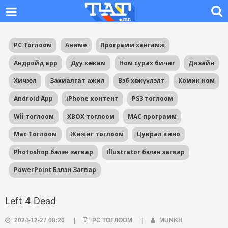
PC Тоглоом
Аниме
Программ хангамж
Андройд app
Дуу хөгжим
Ном сурах бичиг
Дизайн
Хичээл
Захиалгат ажил
Вэб хөгжүүлэлт
Комик ном
Android App
iPhone контент
PS3 тоглоом
Wii тоглоом
XBOX тоглоом
MAC программ
Mac Тоглоом
Жижиг тоглоом
Цуврал кино
Photoshop бэлэн загвар
Illustrator бэлэн загвар
PowerPoint Бэлэн Загвар
Left 4 Dead
2024-12-27 08:20
|
PC ТОГЛООМ
|
MUNKH