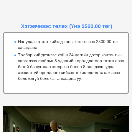
Хэтэвчнээс төлөх
(Үнэ 2500.00 төг)
Нэг удаа таталт хийхэд таны хэтэвчнээс 2500.00 төг
хасагдана.
Төлбөр хийгдсэнээс хойш 24 цагийн дотор контентын
харгалзах файлыг 8 удаагийн оролдлогоор татаж авах
ёстой ба хугацаа хэтэрсэн болон 8 аас дээш удаа
амжилтгүй оролдлого хийсэн тохиолдолд татаж авах
боломжгүй болохыг анхаарна уу.