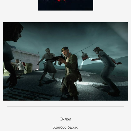
Эхлэл
Холбоо барих