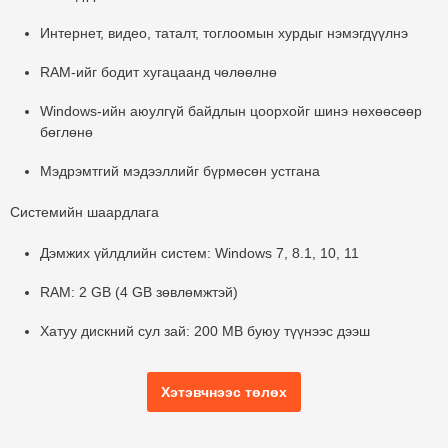
Интернет, видео, таталт, тоглоомын хурдыг нэмэгдүүлнэ
RAM-ийг бодит хугацаанд чөлөөлнө
Windows-ийн аюулгүй байдлын цоорхойг шинэ нөхөөсөөр
бөглөнө
Мэдрэмтгий мэдээллийг бүрмөсөн устгана
Системийн шаардлага
Дэмжих үйлдлийн систем: Windows 7, 8.1, 10, 11
RAM: 2 GB (4 GB зөвлөмжтэй)
Хатуу дискний сул зай: 200 MB буюу түүнээс дээш
Хэтэвчнээс төлөх