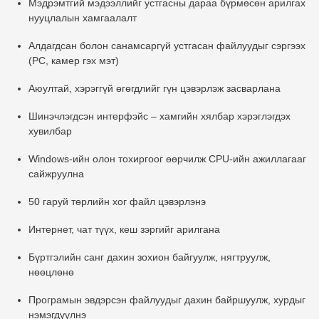
Мэдрэмтгий мэдээллийг устгасны дараа бүрмөсөн арилгах
нууцлалын хамгаалалт
Алдагдсан болон санамсаргүй устгасан файлуудыг сэргээх
(PC, камер гэх мэт)
Аюултай, хэрэггүй өгөгдлийг гүн цэвэрлэж засварлана
Шинэчлэгдсэн интерфэйс – хамгийн хялбар хэрэглэгдэх
хувилбар
Windows-ийн олон тохиргоог өөрчилж CPU-ийн ажиллагааг
сайжруулна
50 гаруй төрлийн хог файл цэвэрлэнэ
Интернет, чат түүх, кеш зэргийг арилгана
Бүртгэлийн санг дахин зохион байгуулж, нягтруулж,
нөөцлөнө
Програмын эвдэрсэн файлуудыг дахин байршуулж, хурдыг
нэмэгдүүлнэ