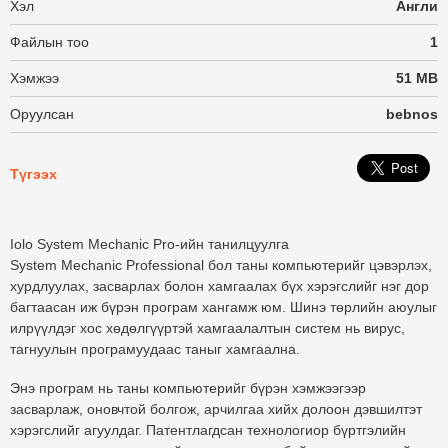
Хэл
Англи
Файлын тоо
1
Хэмжээ
51 MB
Оруулсан
bebnos
Түгээх
Iolo System Mechanic Pro-ийн танилцуулга
System Mechanic Professional бол таны компьютерийг цэвэрлэх,
хурдлуулах, засварлах болон хамгаалах бүх хэрэгслийг нэг дор
багтаасан иж бүрэн програм хангамж юм. Шинэ төрлийн аюулыг
илрүүлдэг хос хөдөлгүүртэй хамгаалалтын систем нь вирус,
тагнуулын програмуудаас таныг хамгаална.
Энэ програм нь таны компьютерийг бүрэн хэмжээгээр
засварлаж, оновчтой болгож, арчилгаа хийх долоон дэвшилтэт
хэрэгслийг агуулдаг. Патентлагдсан технологиор бүртгэлийн