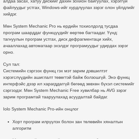
алдаа засах, хатуу дискийг дахин зохион байгуулах, хэрэггүй
файлуудыг устгах, Windows-ийг хурдлуулах зэрэг олон үйлдлийг
хийдэг.
Мөн System Mechanic Pro нь ердийн тохиолдолд тусдаа
програм шаарддаг функцүүдийг өөртөө багтаадаг. Үүнд:
тагнуулын програм устгах, диск дефрагментаци хийх,
ачааллахад автоматаар эхэлдэг програмуудыг удирдах зэрэг
орно.
Сул тал:
Системийн сэргээх функц гэх мэт зарим дэвшилтэт
хэрэгслүүдийн ашиглалт төвөгтэй байж болзошгүй. Энэ функц
интерфэйс дээр ил харагддаггүй бөгөөд зөвхөн бүхэл системийг
сэргээдэг. Мөн System Mechanic Free хувилбар нь AVG зэрэг
зарим програмтай тааруулахад асуудалтай байдаг.
Iolo System Mechanic Pro-ийн онцлог
Хорт програм илрүүлэх болон зан төлөвийн хяналтын
алгоритм