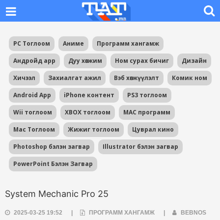
PC Тоглоом
Аниме
Программ хангамж
Андройд app
Дуу хөгжим
Ном сурах бичиг
Дизайн
Хичээл
Захиалгат ажил
Вэб хөгжүүлэлт
Комик ном
Android App
iPhone контент
PS3 тоглоом
Wii тоглоом
XBOX тоглоом
MAC программ
Mac Тоглоом
Жижиг тоглоом
Цуврал кино
Photoshop бэлэн загвар
Illustrator бэлэн загвар
PowerPoint Бэлэн Загвар
System Mechanic Pro 25
2025-03-25 19:52
|
ПРОГРАММ ХАНГАМЖ
|
BEBNOS