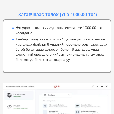
Хэтэвчнээс төлөх
(Үнэ 1000.00 төг)
Нэг удаа таталт хийхэд таны хэтэвчнээс 1000.00 төг
хасагдана.
Төлбөр хийгдсэнээс хойш 24 цагийн дотор контентын
харгалзах файлыг 8 удаагийн оролдлогоор татаж авах
ёстой ба хугацаа хэтэрсэн болон 8 аас дээш удаа
амжилтгүй оролдлого хийсэн тохиолдолд татаж авах
боломжгүй болохыг анхаарна уу.