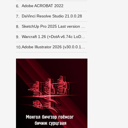
6.
Adobe ACROBAT 2022
7.
DaVinci Resolve Studio 21.0.0.28
8.
SketchUp Pro 2025 Last version Windows
9.
Warcraft 1.26 (+DotA v6.74c LoD v5e) GameRanger орж шалгасан
10.
Adobe Illustrator 2026 (v30.0.0.123)