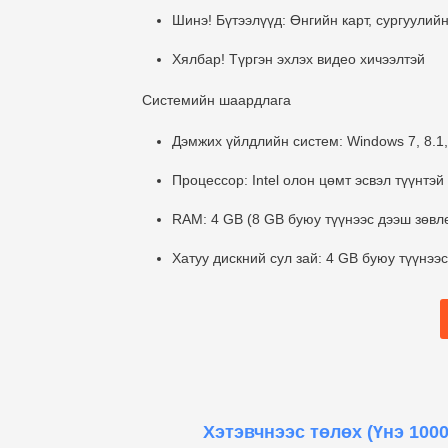
Шинэ!
Бүтээлүүд: Өнгийн карт, сургуулий
Хялбар!
Түргэн эхлэх видео хичээлтэй
Системийн шаардлага
Дэмжих үйлдлийн систем: Windows 7, 8.1,
Процессор: Intel олон цөмт эсвэл түүнтэ
RAM: 4 GB (8 GB буюу түүнээс дээш зөвл
Хатуу дискний сул зай: 4 GB буюу түүнээ
Хэтэвчнээс төлөх
(Үнэ 1000