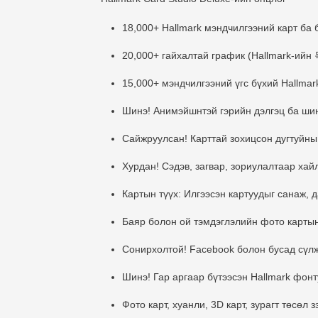
18,000+
Hallmark мэндчилгээний карт ба 
20,000+
гайхалтай график (Hallmark-ийн 
15,000+
мэндчилгээний үгс бүхий Hallma
Шинэ!
Анимэйшнтэй гэрийн дэлгэц ба ши
Сайжруулсан!
Карттай зохицсон дугтуйны
Хурдан!
Сэдэв, загвар, зориулалтаар хай
Картын түүх:
Илгээсэн картуудыг санаж, д
Баяр болон ой тэмдэглэлийн фото картын
Сонирхолтой!
Facebook болон бусад сүлж
Шинэ!
Гар аргаар бүтээсэн Hallmark фонт
Фото карт, хуанли, 3D карт, зурагт төсөл