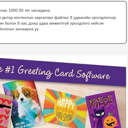
нээс 1000.00 төг хасагдана.
н дотор контентын харгалзах файлыг 8 удаагийн оролдлогоор
сэн болон 8 аас дээш удаа амжилтгүй оролдлого хийсэн
болохыг анхаарна уу.