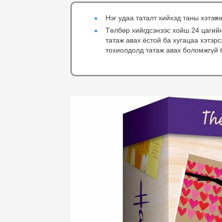
Нэг удаа таталт хийхэд таны хэтэвч
Төлбөр хийгдсэнээс хойш 24 цагий
татаж авах ёстой ба хугацаа хэтэр
тохиолдолд татаж авах боломжгүй 