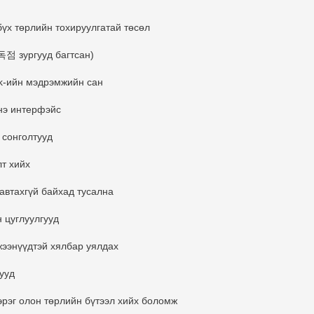
бүх төрлийн тохируулгатай төсөл
독점 зургууд багтсан)
rk-ийн мэдрэмжийн сан
нэ интерфэйс
 сонголтууд
лт хийх
автахгүй байхад тусална
 цуглуулгууд
ээнүүдтэй хялбар уялдах
ууд
 зэрэг олон төрлийн бүтээл хийх боломж