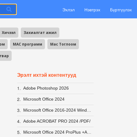
Эхлэл
Нэвтрэх
Бүртгүүлэх
Хичээл
Захиалгат ажил
оом
MAC программ
Mac Тоглоом
агвар
Эрэлт ихтэй контентууд
1.
Adobe Photoshop 2026
2.
Microsoft Office 2024
3.
Microsoft Office 2016-2024 Windows 10-11 ACTIVATOR хурдан вирусгүй хэрэглэхэд хялбар +заавар
4.
Adobe ACROBAT PRO 2024 /PDF/
5.
Microsoft Office 2024 ProPlus +Activator заавар