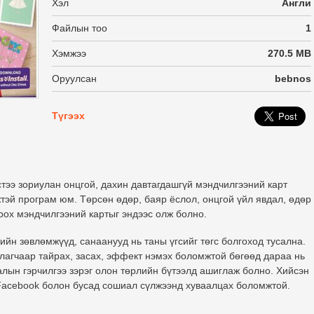
Хэл
Англи
Файлын тоо
1
Хэмжээ
270.5 MB
Оруулсан
bebnos
Түгээх
стээ зориулан онцгой, дахин давтагдашгүй мэндчилгээний карт
тэй програм юм. Төрсөн өдөр, баяр ёслол, онцгой үйл явдал, өдөр
рох мэндчилгээний картыг эндээс олж болно.
ийн зөвлөмжүүд, санаанууд нь таны үгсийг төгс болгоход тусална.
рлагчаар тайрах, засах, эффект нэмэх боломжтой бөгөөд дараа нь
налын гэрчилгээ зэрэг олон төрлийн бүтээлд ашиглаж болно. Хийсэн
л Facebook болон бусад сошиал сүлжээнд хуваалцах боломжтой.