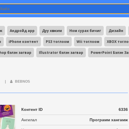
мж
Андройд app
Дуу хөгжим
Ном сурах бичиг
Дизайн
p
iPhone контент
PS3 тоглоом
Wii тоглоом
XBOX тогл
hop бэлэн загвар
Illustrator бэлэн загвар
PowerPoint Бэлэн З
Ж
|
BEBNOS
Контент ID
6336
Ангилал
Программ хангамж