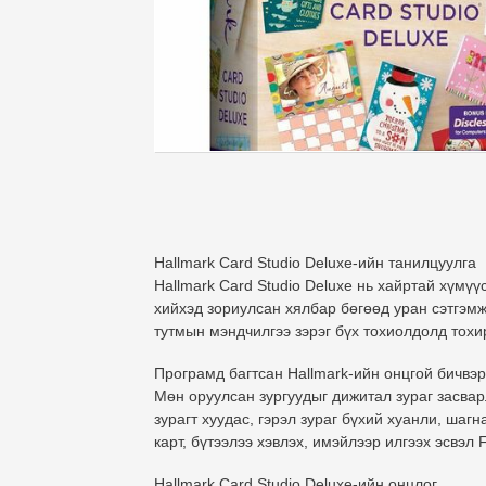
Hallmark Card Studio Deluxe-ийн танилцуулга
Hallmark Card Studio Deluxe нь хайртай хүмүү
хийхэд зориулсан хялбар бөгөөд уран сэтгэмж
тутмын мэндчилгээ зэрэг бүх тохиолдолд тохи
Програмд багтсан Hallmark-ийн онцгой бичвэр
Мөн оруулсан зургуудыг дижитал зураг засва
зурагт хуудас, гэрэл зураг бүхий хуанли, шаг
карт, бүтээлээ хэвлэх, имэйлээр илгээх эсвэ
Hallmark Card Studio Deluxe-ийн онцлог