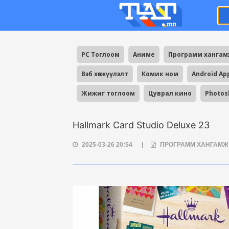
PC Тоглоом
Аниме
Программ ханга
Вэб хөгжүүлэлт
Комик ном
Android Ap
Жижиг тоглоом
Цуврал кино
Photos
Hallmark Card Studio Deluxe 23
2025-03-26 20:54
|
ПРОГРАММ ХАНГАМ