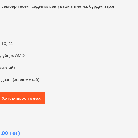
н самбар төсөл, сэдэвчилсэн үдэшлэгийн иж бүрдэл зэрэг
 10, 11
й дүйцэх AMD
өмжтэй)
с дээш (зөвлөмжтэй)
Хэтэвчнээс төлөх
.00 төг)