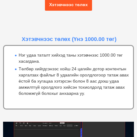
Хэтэвчнээс төлөх
Хэтэвчнээс төлөх
(Үнэ 1000.00 төг)
Нэг удаа таталт хийхэд таны хэтэвчнээс 1000.00 төг
хасагдана.
Төлбөр хийгдсэнээс хойш 24 цагийн дотор контентын
харгалзах файлыг 8 удаагийн оролдлогоор татаж авах
ёстой ба хугацаа хэтэрсэн болон 8 аас дээш удаа
амжилтгүй оролдлого хийсэн тохиолдолд татаж авах
боломжгүй болохыг анхаарна уу.