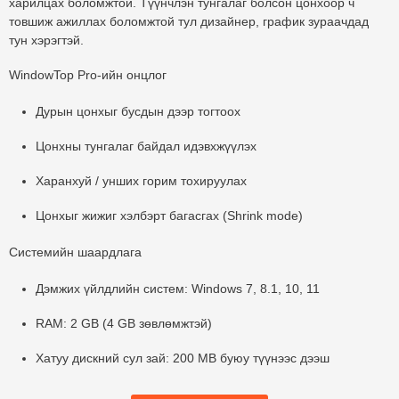
харилцах боломжтой. Түүнчлэн тунгалаг болсон цонхоор ч
товшиж ажиллах боломжтой тул дизайнер, график зураачдад
тун хэрэгтэй.
WindowTop Pro-ийн онцлог
Дурын цонхыг бусдын дээр тогтоох
Цонхны тунгалаг байдал идэвхжүүлэх
Харанхуй / унших горим тохируулах
Цонхыг жижиг хэлбэрт багасгах (Shrink mode)
Системийн шаардлага
Дэмжих үйлдлийн систем: Windows 7, 8.1, 10, 11
RAM: 2 GB (4 GB зөвлөмжтэй)
Хатуу дискний сул зай: 200 MB буюу түүнээс дээш