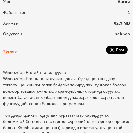
Хэл
Англи
Файлын тоо
1
Хэмжээ
62.9 MB
Оруулсан
bebnos
Түгээх
WindowTop Pro-ийн танилцуулга
WindowTop Pro нь таны дурын цонхыг бусад цонхны дээр
тогтоох, цонхны тунгалаг байдлыг тохируулах, тунгалаг болсон
цонхоор товшиж ажиллах, харанхуй/унших горимд оруулах,
цонхыг багасгасан хэлбэрт шилжүүлэх зэрэг олон хэрэгцээтэй
функцүүдийг санал болгодог програм юм.
Топ дээрх цонхыг тод улаан хүрээтэйгээр харагдуулах
боломжтой бөгөөд энэ тохиргоог хүрээний өнгө зэргээр өөрчилж
болно. Shrink (жижиг цонхны) горимд шилжсэн үед ч цонхтой