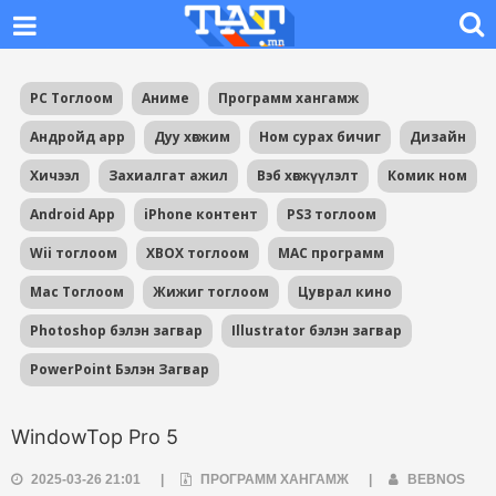
PC Тоглоом
Аниме
Программ хангамж
Андройд app
Дуу хөгжим
Ном сурах бичиг
Дизайн
Хичээл
Захиалгат ажил
Вэб хөгжүүлэлт
Комик ном
Android App
iPhone контент
PS3 тоглоом
Wii тоглоом
XBOX тоглоом
MAC программ
Mac Тоглоом
Жижиг тоглоом
Цуврал кино
Photoshop бэлэн загвар
Illustrator бэлэн загвар
PowerPoint Бэлэн Загвар
WindowTop Pro 5
2025-03-26 21:01
|
ПРОГРАММ ХАНГАМЖ
|
BEBNOS