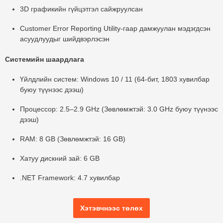
3D графикийн гүйцэтгэл сайжруулсан
Customer Error Reporting Utility-гаар дамжуулан мэдэгдсэн
асуудлуудыг шийдвэрлэсэн
Системийн шаардлага
Үйлдлийн систем:
Windows 10 / 11 (64-бит, 1803 хувилбар
буюу түүнээс дээш)
Процессор:
2.5–2.9 GHz (Зөвлөмжтэй: 3.0 GHz буюу түүнээс
дээш)
RAM:
8 GB (Зөвлөмжтэй: 16 GB)
Хатуу дискний зай:
6 GB
.NET Framework:
4.7 хувилбар
Хэтэвчнээс төлөх