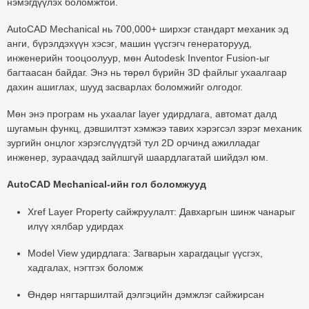
нэмэгдүүлэх боломжтой.
AutoCAD Mechanical нь
700,000+ ширхэг стандарт механик эд
анги, бүрэлдэхүүн хэсэг
, машин үүсгэгч генераторууд,
инженерийн тооцоолуур, мөн
Autodesk Inventor Fusion
-ыг
багтаасан байдаг. Энэ нь төрөл бүрийн 3D файлыг ухаалгаар
дахин ашиглах, шууд засварлах боломжийг олгодог.
Мөн энэ програм нь ухаалаг layer удирдлага, автомат далд
шугамын функц, дэвшилтэт хэмжээ тавих хэрэгсэл зэрэг механик
зургийн онцлог хэрэгслүүдтэй тул 2D орчинд ажилладаг
инженер, зураачдад зайлшгүй шаардлагатай шийдэл юм.
AutoCAD Mechanical-ийн гол боломжууд
Xref Layer Property сайжруулалт:
Давхаргын шинж чанарыг
илүү хялбар удирдах
Model View удирдлага:
Загварын харагдацыг үүсгэх,
хадгалах, нэгтгэх боломж
Өндөр нягтаршилтай дэлгэцийн дэмжлэг сайжирсан