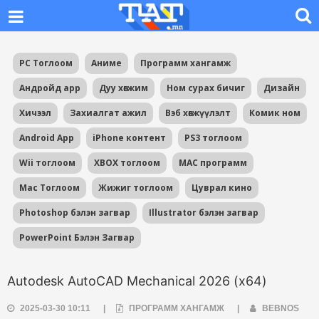
PC Тоглоом
Аниме
Программ хангамж
Андройд app
Дуу хөгжим
Ном сурах бичиг
Дизайн
Хичээл
Захиалгат ажил
Вэб хөгжүүлэлт
Комик ном
Android App
iPhone контент
PS3 тоглоом
Wii тоглоом
XBOX тоглоом
MAC программ
Mac Тоглоом
Жижиг тоглоом
Цуврал кино
Photoshop бэлэн загвар
Illustrator бэлэн загвар
PowerPoint Бэлэн Загвар
Autodesk AutoCAD Mechanical 2026 (x64)
2025-03-30 10:11
|
ПРОГРАММ ХАНГАМЖ
|
BEBNOS