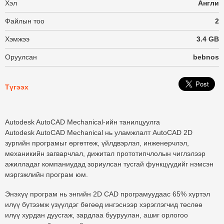
Хэл
Англи
Файлын тоо
2
Хэмжээ
3.4 GB
Оруулсан
bebnos
Түгээх
Autodesk AutoCAD Mechanical-ийн танилцуулга
Autodesk AutoCAD Mechanical нь уламжлалт AutoCAD 2D
зургийн програмыг өргөтгөж, үйлдвэрлэл, инженерчлэл,
механикийн загварчлал, дижитал прототипчлолын чиглэлээр
ажилладаг компаниудад зориулсан тусгай функцүүдийг нэмсэн
мэргэжлийн програм юм.
Энэхүү програм нь энгийн 2D CAD програмуудаас
65% хүртэл
илүү бүтээмж
үзүүлдэг бөгөөд ингэснээр хэрэглэгчид төслөө
илүү хурдан дуусгаж, зардлаа бууруулан, ашиг орлогоо