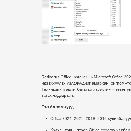
Ratiborus Office Installer
нь Microsoft Office 2
идэвхжүүлэх
үйлдлүүдийг
амархан, ойлгомжто
Техникийн мэдлэг багатай хэрэглэгч ч төвөгг
татах
чадвартай.
Гол боломжууд
Office 2024, 2021, 2019, 2016
хувилбаруу
Хэдхэн товшилтоор Office суулгах
хялбар