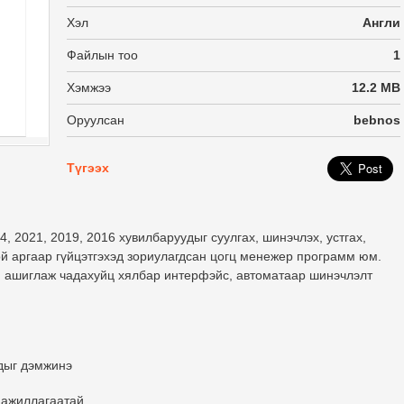
Хэл
Англи
Файлын тоо
1
Хэмжээ
12.2 MB
Оруулсан
bebnos
Түгээх
024, 2021, 2019, 2016 хувилбаруудыг
суулгах, шинэчлэх, устгах,
й аргаар гүйцэтгэхэд зориулагдсан цогц менежер
программ юм.
үй ашиглаж чадахуйц
хялбар интерфэйс, автоматаар шинэчлэлт
дыг дэмжинэ
 ажиллагаатай