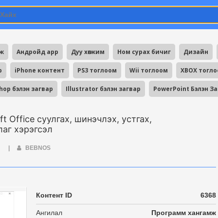
мж
Андройд app
Дуу хөгжим
Ном сурах бичиг
Дизайн
p
iPhone контент
PS3 тоглоом
Wii тоглоом
XBOX тогл
hop бэлэн загвар
Illustrator бэлэн загвар
PowerPoint Бэлэн З
oft Office суулгах, шинэчлэх, устгах,
аг хэрэгсэл
Ж
|
BEBNOS
Контент ID
6368
Ангилал
Программ хангамж