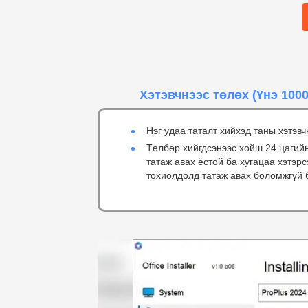
Хэтэвчнээс төлөх
(Үнэ 1000
Нэг удаа таталт хийхэд таны хэтэвч
Төлбөр хийгдсэнээс хойш 24 цагий
татаж авах ёстой ба хугацаа хэтэр
тохиолдолд татаж авах боломжгүй 