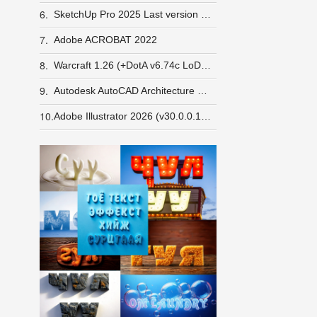
6.
SketchUp Pro 2025 Last version Windows
7.
Adobe ACROBAT 2022
8.
Warcraft 1.26 (+DotA v6.74c LoD v5e) GameRanger орж шалгасан
9.
Autodesk AutoCAD Architecture 2026
10.
Adobe Illustrator 2026 (v30.0.0.123)