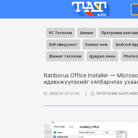
PC Тоглоом
Аниме
Программ ханга
Вэб хөгжүүлэлт
Комик ном
Android Ap
Жижиг тоглоом
Цуврал кино
Photos
Ratiborus Office Installer — Micros
идэвхжүүлэхийг хялбарчлах ухаал
2025-07-17 17:01
|
ПРОГРАММ ХАНГАМ