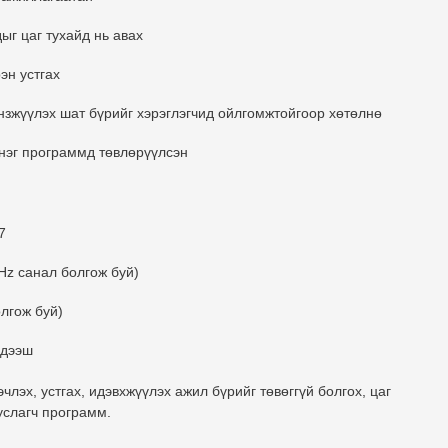
ыг цаг тухайд нь авах
эн устгах
зжүүлэх шат бүрийг хэрэглэгчид ойлгомжтойгоор хөтөлнө
 нэг программд төвлөрүүлсэн
7
Hz санал болгож буй)
лгож буй)
 дээш
члэх, устгах, идэвхжүүлэх ажил бүрийг төвөггүй болгох, цаг
услагч программ
.