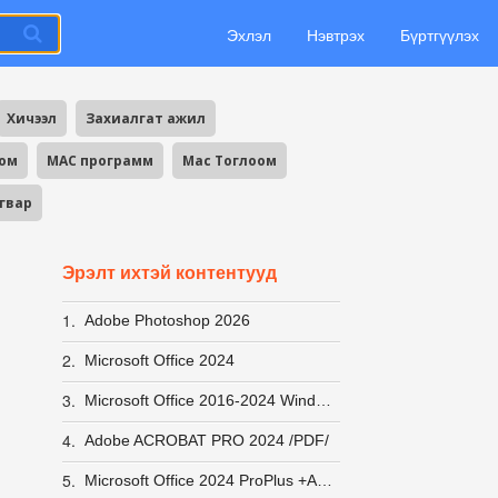
Эхлэл
Нэвтрэх
Бүртгүүлэх
Хичээл
Захиалгат ажил
оом
MAC программ
Mac Тоглоом
агвар
Эрэлт ихтэй контентууд
1.
Adobe Photoshop 2026
2.
Microsoft Office 2024
3.
Microsoft Office 2016-2024 Windows 10-11 ACTIVATOR хурдан вирусгүй хэрэглэхэд хялбар +заавар
4.
Adobe ACROBAT PRO 2024 /PDF/
5.
Microsoft Office 2024 ProPlus +Activator заавар