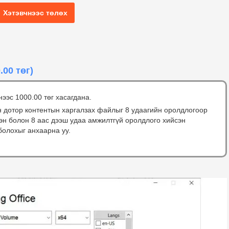
Хэтэвчнээс төлөх
.00 төг)
нээс 1000.00 төг хасагдана.
н дотор контентын харгалзах файлыг 8 удаагийн оролдлогоор
сэн болон 8 аас дээш удаа амжилтгүй оролдлого хийсэн
болохыг анхаарна уу.