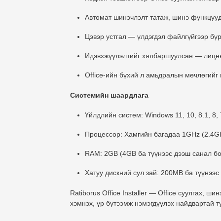
Автомат шинэчлэлт
татаж, шинэ функцууд
Цэвэр устгал
— үлдэгдэл файлгүйгээр бүр
Идэвхжүүлэлтийг хялбаршуулсан
— лицен
Office-ийн бүхий л амьдралын мөчлөгийг
Системийн шаардлага
Үйлдлийн систем
: Windows 11, 10, 8.1, 8, 
Процессор
: Хамгийн багадаа 1GHz (2.4G
RAM
: 2GB (4GB ба түүнээс дээш санал бо
Хатуу дискний сул зай
: 200MB ба түүнээс
Ratiborus Office Installer
— Office суулгах, шинэ
хэмнэх, үр бүтээмж нэмэгдүүлэх
найдвартай т