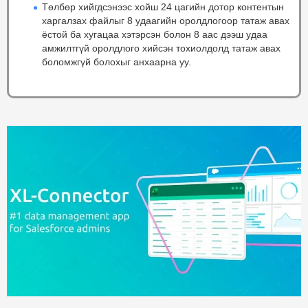
Төлбөр хийгдсэнээс хойш 24 цагийн дотор контентын
харгалзах файлыг 8 удаагийн оролдлогоор татаж авах
ёстой ба хугацаа хэтэрсэн болон 8 аас дээш удаа
амжилтгүй оролдлого хийсэн тохиолдолд татаж авах
боломжгүй болохыг анхаарна уу.