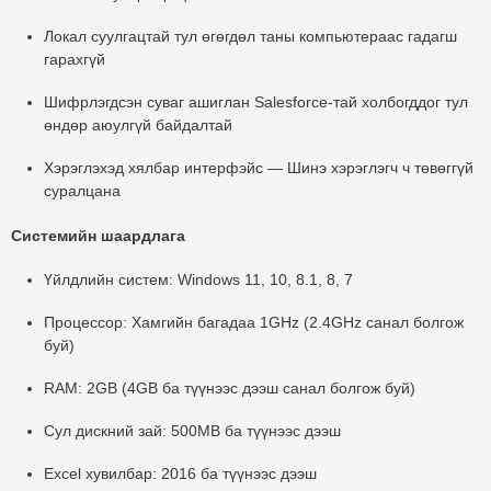
Локал суулгацтай
тул өгөгдөл таны компьютераас гадагш
гарахгүй
Шифрлэгдсэн суваг ашиглан
Salesforce-тай холбогддог тул
өндөр аюулгүй байдалтай
Хэрэглэхэд хялбар интерфэйс
— Шинэ хэрэглэгч ч төвөггүй
суралцана
Системийн шаардлага
Үйлдлийн систем
: Windows 11, 10, 8.1, 8, 7
Процессор
: Хамгийн багадаа 1GHz (2.4GHz санал болгож
буй)
RAM
: 2GB (4GB ба түүнээс дээш санал болгож буй)
Сул дискний зай
: 500MB ба түүнээс дээш
Excel хувилбар
: 2016 ба түүнээс дээш