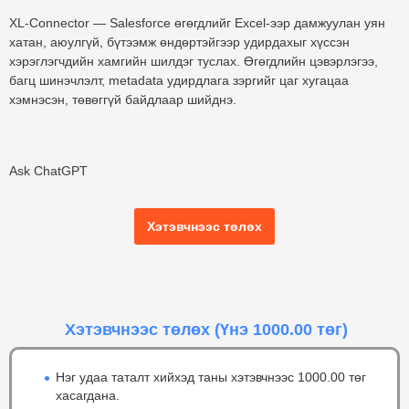
XL-Connector
— Salesforce өгөгдлийг Excel-ээр дамжуулан
уян
хатан, аюулгүй, бүтээмж өндөртэйгээр удирдахыг хүссэн
хэрэглэгчдийн хамгийн шилдэг туслах.
Өгөгдлийн цэвэрлэгээ,
багц шинэчлэлт, metadata удирдлага зэргийг цаг хугацаа
хэмнэсэн, төвөггүй байдлаар шийднэ.
Ask ChatGPT
Хэтэвчнээс төлөх
Хэтэвчнээс төлөх
(Үнэ 1000.00 төг)
Нэг удаа таталт хийхэд таны хэтэвчнээс 1000.00 төг
хасагдана.