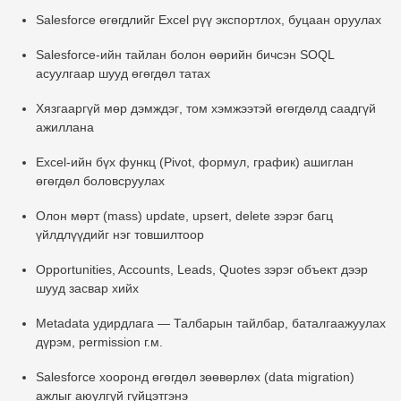
Salesforce өгөгдлийг Excel рүү экспортлох, буцаан оруулах
Salesforce-ийн тайлан болон өөрийн бичсэн SOQL
асуулгаар шууд өгөгдөл татах
Хязгааргүй мөр дэмждэг
, том хэмжээтэй өгөгдөлд саадгүй
ажиллана
Excel-ийн бүх функц (Pivot, формул, график) ашиглан
өгөгдөл боловсруулах
Олон мөрт (mass) update, upsert, delete
зэрэг багц
үйлдлүүдийг нэг товшилтоор
Opportunities, Accounts, Leads, Quotes
зэрэг объект дээр
шууд засвар хийх
Metadata удирдлага
— Талбарын тайлбар, баталгаажуулах
дүрэм, permission г.м.
Salesforce хооронд өгөгдөл зөөвөрлөх (data migration)
ажлыг аюулгүй гүйцэтгэнэ