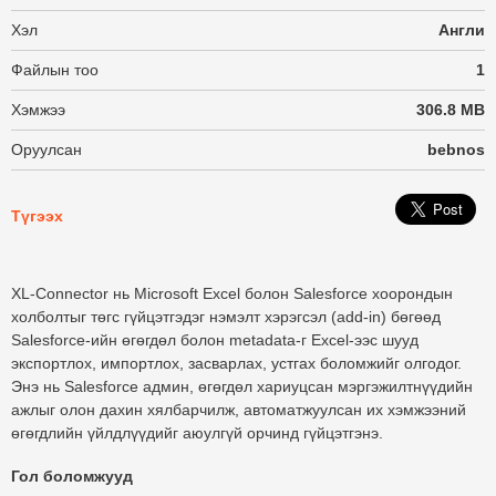
Хэл
Англи
Файлын тоо
1
Хэмжээ
306.8 MB
Оруулсан
bebnos
Түгээх
XL-Connector
нь Microsoft Excel болон Salesforce хоорондын
холболтыг төгс гүйцэтгэдэг
нэмэлт хэрэгсэл (add-in)
бөгөөд
Salesforce-ийн өгөгдөл болон metadata-г Excel-ээс шууд
экспортлох, импортлох, засварлах, устгах
боломжийг олгодог.
Энэ нь
Salesforce админ, өгөгдөл хариуцсан мэргэжилтнүүдийн
ажлыг олон дахин хялбарчилж,
автоматжуулсан их хэмжээний
өгөгдлийн үйлдлүүдийг
аюулгүй орчинд гүйцэтгэнэ.
Гол боломжууд