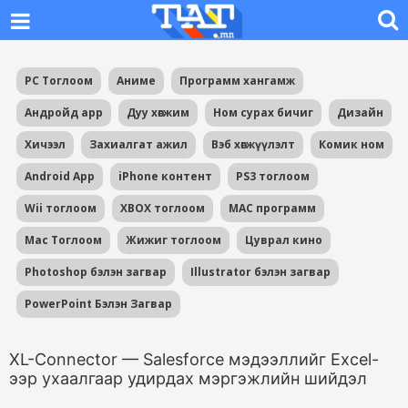
PC Тоглоом
Аниме
Программ хангамж
Андройд app
Дуу хөгжим
Ном сурах бичиг
Дизайн
Хичээл
Захиалгат ажил
Вэб хөгжүүлэлт
Комик ном
Android App
iPhone контент
PS3 тоглоом
Wii тоглоом
XBOX тоглоом
MAC программ
Mac Тоглоом
Жижиг тоглоом
Цуврал кино
Photoshop бэлэн загвар
Illustrator бэлэн загвар
PowerPoint Бэлэн Загвар
XL-Connector — Salesforce мэдээллийг Excel-
ээр ухаалгаар удирдах мэргэжлийн шийдэл