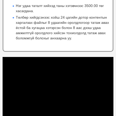
Нэг удаа таталт хийхэд таны хэтэвчнээс 3500.00 төг
хасагдана.
Төлбөр хийгдсэнээс хойш 24 цагийн дотор контентын
харгалзах файлыг 8 удаагийн оролдлогоор татаж авах
ёстой ба хугацаа хэтэрсэн болон 8 аас дээш удаа
амжилтгүй оролдлого хийсэн тохиолдолд татаж авах
боломжгүй болохыг анхаарна уу.