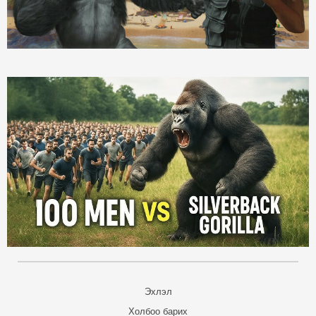
Эхлэл
Холбоо барих