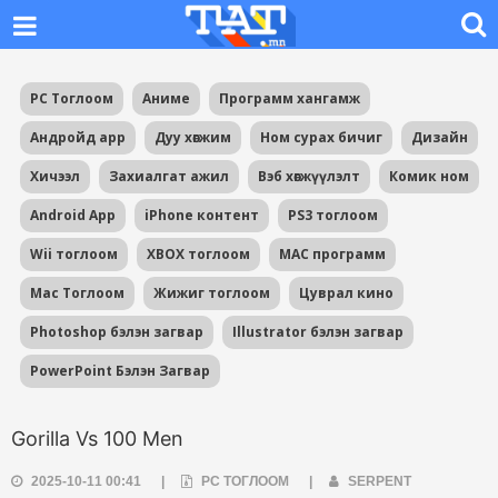
PC Тоглоом
Аниме
Программ хангамж
Андройд app
Дуу хөгжим
Ном сурах бичиг
Дизайн
Хичээл
Захиалгат ажил
Вэб хөгжүүлэлт
Комик ном
Android App
iPhone контент
PS3 тоглоом
Wii тоглоом
XBOX тоглоом
MAC программ
Mac Тоглоом
Жижиг тоглоом
Цуврал кино
Photoshop бэлэн загвар
Illustrator бэлэн загвар
PowerPoint Бэлэн Загвар
Gorilla Vs 100 Men
2025-10-11 00:41
|
PC ТОГЛООМ
|
SERPENT