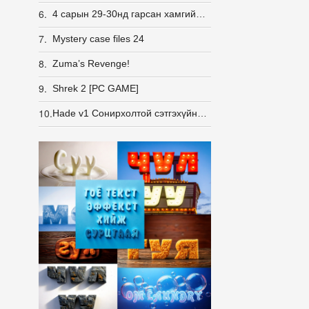
6.
4 сарын 29-30нд гарсан хамгийн сүүлийн үеийн жижиг тоглоомууд
7.
Mystery case files 24
8.
Zuma’s Revenge!
9.
Shrek 2 [PC GAME]
10.
Hade v1 Сонирхолтой сэтгэхүйн тоглоом.