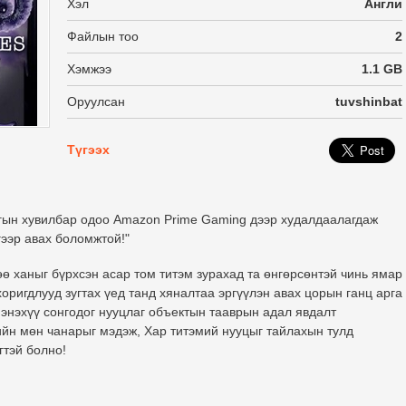
Хэл
Англи
Файлын тоо
2
Хэмжээ
1.1 GB
Оруулсан
tuvshinbat
Түгээх
лгын хувилбар одоо Amazon Prime Gaming дээр худалдаалагдаж
гээр авах боломжтой!"
ө ханыг бүрхсэн асар том титэм зурахад та өнгөрсөнтэй чинь ямар
хоригдлууд зугтах үед танд хяналтаа эргүүлэн авах цорын ганц арга
а энэхүү сонгодог нууцлаг объектын тааврын адал явдалт
ийн мөн чанарыг мэдэж, Хар титэмий нууцыг тайлахын тулд
гтэй болно!