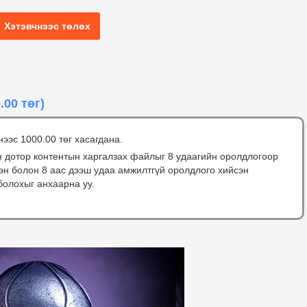
Хэтэвчнээс төлөх
.00 төг)
нээс 1000.00 төг хасагдана.
н дотор контентын харгалзах файлыг 8 удаагийн оролдлогоор
сэн болон 8 аас дээш удаа амжилтгүй оролдлого хийсэн
болохыг анхаарна уу.