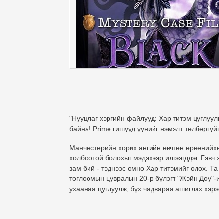
"Нууцлаг хэргийн файлууд: Хар титэм цуглуу
байна! Prime гишүүд үүнийг нэмэлт төлбөргүй
Манчестерийн хорих ангийн өвчтөн өрөөнийхө
холбоотой болохыг мэдэхээр илгээгддэг. Гэвч 
зам бий - тэднээс өмнө Хар титэмийг олох. Т
тоглоомын цувралын 20-р бүлэгт "Жэйн Доу"-
ухаанаа цуглуулж, бүх чадвараа ашиглах хэрэ