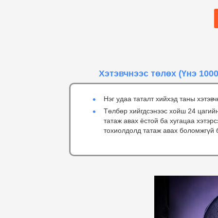
Хэтэвчнээс төлөх
(Үнэ 1000
Нэг удаа таталт хийхэд таны хэтэвч
Төлбөр хийгдсэнээс хойш 24 цагий
татаж авах ёстой ба хугацаа хэтэр
тохиолдолд татаж авах боломжгүй 