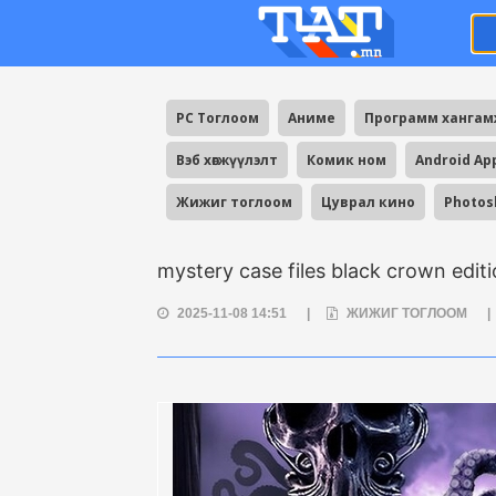
PC Тоглоом
Аниме
Программ ханга
Вэб хөгжүүлэлт
Комик ном
Android Ap
Жижиг тоглоом
Цуврал кино
Photos
mystery case files black crown edit
2025-11-08 14:51
|
ЖИЖИГ ТОГЛООМ
|