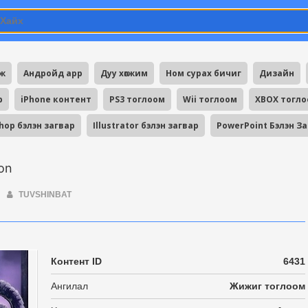
мж
Андройд app
Дуу хөгжим
Ном сурах бичиг
Дизайн
p
iPhone контент
PS3 тоглоом
Wii тоглоом
XBOX тогл
hop бэлэн загвар
Illustrator бэлэн загвар
PowerPoint Бэлэн З
ion
TUVSHINBAT
Контент ID
6431
Ангилал
Жижиг тоглоом