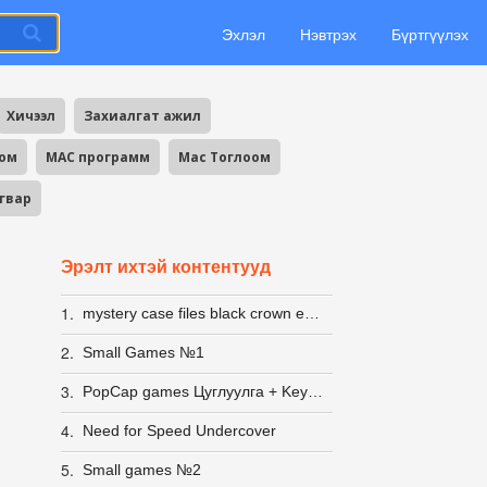
Эхлэл
Нэвтрэх
Бүртгүүлэх
Хичээл
Захиалгат ажил
оом
MAC программ
Mac Тоглоом
агвар
Эрэлт ихтэй контентууд
1.
mystery case files black crown edition
2.
Small Games №1
3.
PopCap games Цуглуулга + Keygen
4.
Need for Speed Undercover
5.
Small games №2