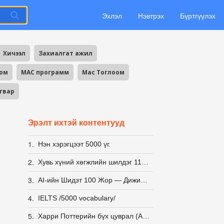
Эхлэл
Нэвтрэх
Бүртгүүлэх
Хичээл
Захиалгат ажил
оом
MAC программ
Mac Тоглоом
агвар
Эрэлт ихтэй контентууд
1.
Нэн хэрэгцээт 5000 үг.
2.
Хувь хүний хөгжлийн шилдэг 11 ном-100₮
3.
AI-ийн Шидэт 100 Жор — Дижитал Урлагийн Бэлэн Заавар
4.
IELTS /5000 vocabulary/
5.
Харри Поттерийн бүх цуврал (Англи,Монгол хэл), Аудио номын хамт (Англи)