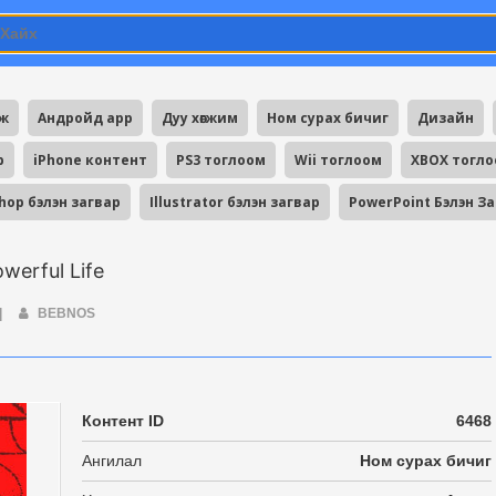
мж
Андройд app
Дуу хөгжим
Ном сурах бичиг
Дизайн
p
iPhone контент
PS3 тоглоом
Wii тоглоом
XBOX тогл
hop бэлэн загвар
Illustrator бэлэн загвар
PowerPoint Бэлэн З
werful Life
|
BEBNOS
Контент ID
6468
Ангилал
Ном сурах бичиг