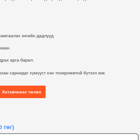
хамгаалах энгийн дадлууд.
хаан.
драх арга барил.
рхан сарнидаг хүмүүст нэн тохиромжтой бүтээл юм.
Хэтэвчнээс төлөх
0 төг)