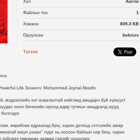
Хэл
Англи
Файлын тоо
1
Хэмжээ
809.3 KB
Оруулсан
bebnos
Түгээх
лга:
owerful Life
Зохиогч:
Mohammed Joynal Abedin
үй, мэдээллийн хэт ачаалалтай нийгэмд амьдарч буй хүмүүст
 хуудас онол бичихийн оронд өдөр тутмын амьдралд шууд
 болгодог.
ллаж, өөрийгөө ядраахад буш, харин дотоод сэтгэлийн амар
Чимээгүй оюун ухаан" гэдэг нь хоосон байхын нэр биш, харин
л зүйлдээ төвлөрөх чадвар гэдгийг онцолдог.