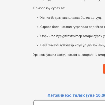
Номоос юу сурах вэ:
Хэт их бодож, шаналахаа болих аргууд.
Стресс болон сэтгэл гутралаас өөрийгөө 
Өөрийгөө буруутгахгүйгээр амарч сурах у
Бага хичээл зүтгэлээр илүү үр дүнтэй амь
Урт ном унших завгүй, эсвэл анхаарал нь ама
Хэтэвчнээс төлөх
(Үнэ 10.0