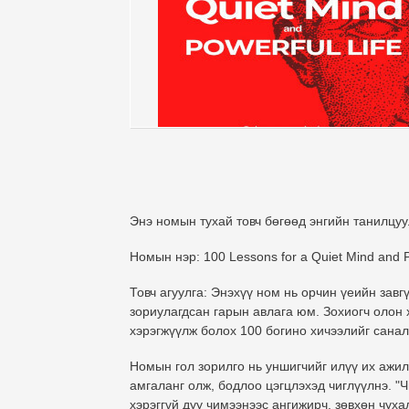
Энэ номын тухай товч бөгөөд энгийн танилцуу
Номын нэр:
100 Lessons for a Quiet Mind and P
Товч агуулга:
Энэхүү ном нь орчин үеийн завг
зориулагдсан гарын авлага юм. Зохиогч олон
хэрэгжүүлж болох 100 богино хичээлийг санал
Номын гол зорилго нь уншигчийг илүү их ажи
амгаланг олж, бодлоо цэгцлэхэд чиглүүлнэ. "
хэрэггүй дуу чимээнээс ангижирч, зөвхөн чуха