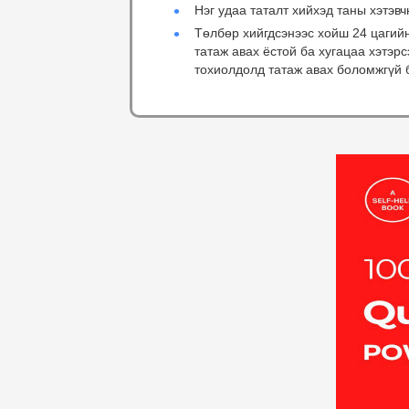
Нэг удаа таталт хийхэд таны хэтэвч
Төлбөр хийгдсэнээс хойш 24 цагий
татаж авах ёстой ба хугацаа хэтэр
тохиолдолд татаж авах боломжгүй 