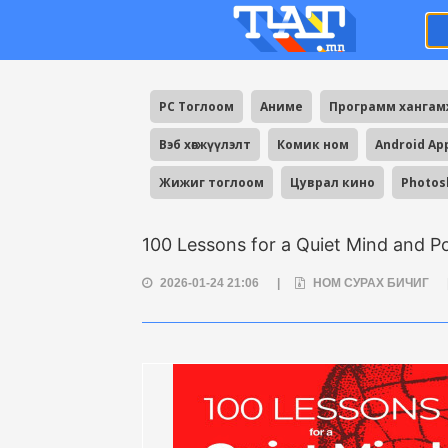
PC Тоглоом
Аниме
Программ ханга
Вэб хөгжүүлэлт
Комик ном
Android Ap
Жижиг тоглоом
Цуврал кино
Photos
100 Lessons for a Quiet Mind and Po
2026-01-24 21:06
|
НОМ СУРАХ БИЧИГ