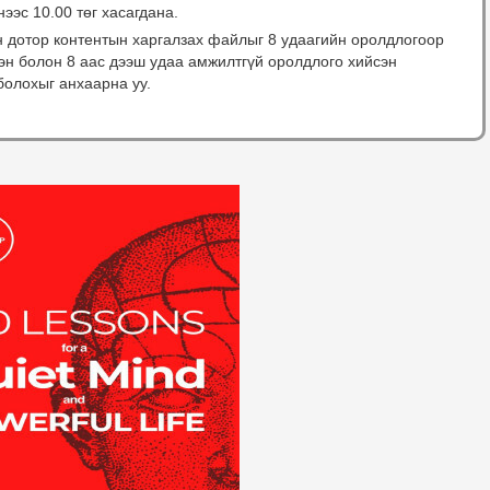
нээс 10.00 төг хасагдана.
н дотор контентын харгалзах файлыг 8 удаагийн оролдлогоор
сэн болон 8 аас дээш удаа амжилтгүй оролдлого хийсэн
болохыг анхаарна уу.