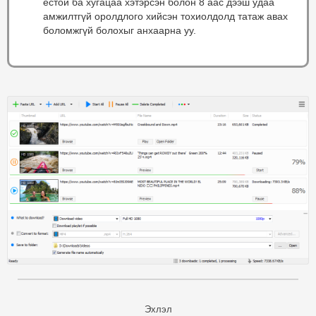
ёстой ба хугацаа хэтэрсэн болон 8 аас дээш удаа
амжилтгүй оролдлого хийсэн тохиолдолд татаж авах
боломжгүй болохыг анхаарна уу.
Эхлэл