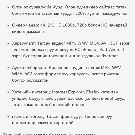
Олон эх сурвалж ба Хурд:
Олон зуун видео сайтаас татах
боломжтой ба таталтын хурдыг 500% хүртэл нэмэгдүүлнэ.
Өндөр чанар:
4K, 2K, HD 1080p, 720p болон HQ чанартай
видеог дэмжинэ.
Хөрвүүлэлт:
Татсан видеог MP4, WMV, MOV, AVI, 3GP зэрэг
түгээмэл формат руу хөрвүүлж PC, iPhone, iPad, Android
зэрэг бүх төрлийн төхөөрөмжид тоглуулахад бэлтгэнэ.
Аудио олборлолт:
Видеоноос аудиог салгаж MP3, WAV,
WMA, AC3 зэрэг формат руу хөрвүүлэх, эсвэл рингтон
болгох боломжтой.
Хөтөчийн интеграц:
Internet Explorer, Firefox хөтөчтэй
уялдаж, баруун товчлуурын цэснээс (context menu) шууд
татах команд өгөх боломжийг олгоно.
iTunes интеграц:
Татсан файл, дууг iTunes сан руу
автоматаар нэмэх тохиргоотой.