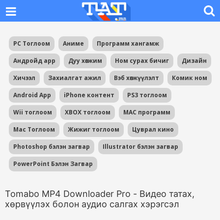
PC Тоглоом
Аниме
Программ хангамж
Андройд app
Дуу хөгжим
Ном сурах бичиг
Дизайн
Хичээл
Захиалгат ажил
Вэб хөгжүүлэлт
Комик ном
Android App
iPhone контент
PS3 тоглоом
Wii тоглоом
XBOX тоглоом
MAC программ
Mac Тоглоом
Жижиг тоглоом
Цуврал кино
Photoshop бэлэн загвар
Illustrator бэлэн загвар
PowerPoint Бэлэн Загвар
Tomabo MP4 Downloader Pro - Видео татах,
хөрвүүлэх болон аудио салгах хэрэгсэл