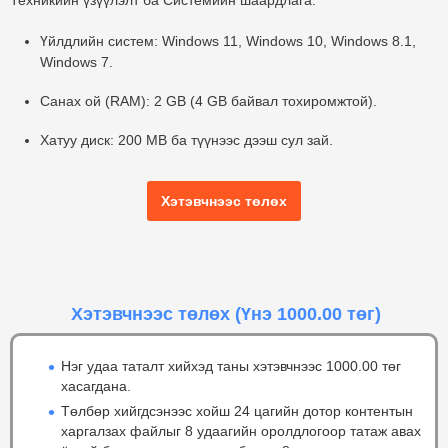
Техникийн үзүүлэлт ба Системийн шаардлага:
Үйлдлийн систем:
Windows 11, Windows 10, Windows 8.1,
Windows 7.
Санах ой (RAM):
2 GB (4 GB байвал тохиромжтой).
Хатуу диск:
200 MB ба түүнээс дээш сул зай.
Хэтэвчнээс төлөх
Хэтэвчнээс төлөх
(Үнэ 1000.00 төг)
Нэг удаа таталт хийхэд таны хэтэвчнээс 1000.00 төг
хасагдана.
Төлбөр хийгдсэнээс хойш 24 цагийн дотор контентын
харгалзах файлыг 8 удаагийн оролдлогоор татаж авах