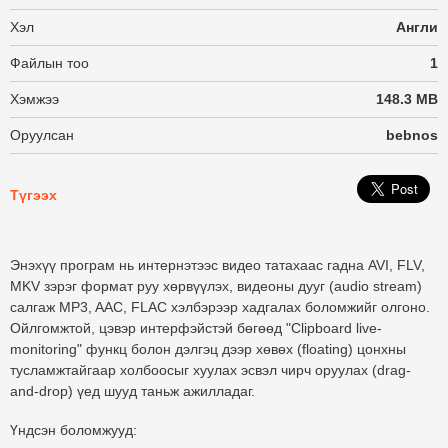
Хэл
Англи
Файлын тоо
1
Хэмжээ
148.3 MB
Оруулсан
bebnos
Түгээх
Энэхүү програм нь интернэтээс видео татахаас гадна AVI, FLV,
MKV зэрэг формат руу хөрвүүлэх, видеоны дууг (audio stream)
салгаж MP3, AAC, FLAC хэлбэрээр хадгалах боломжийг олгоно.
Ойлгомжтой, цэвэр интерфэйстэй бөгөөд "Clipboard live-
monitoring" функц болон дэлгэц дээр хөвөх (floating) цонхны
тусламжтайгаар холбоосыг хуулах эсвэл чирч оруулах (drag-
and-drop) үед шууд таньж ажилладаг.
Үндсэн боломжууд: