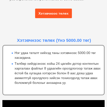
Хэтэвчнээс төлөх
Хэтэвчнээс төлөх
(Үнэ 5000.00 төг)
Нэг удаа таталт хийхэд таны хэтэвчнээс 5000.00 төг
хасагдана.
Төлбөр хийгдсэнээс хойш 24 цагийн дотор контентын
харгалзах файлыг 8 удаагийн оролдлогоор татаж авах
ёстой ба хугацаа хэтэрсэн болон 8 аас дээш удаа
амжилтгүй оролдлого хийсэн тохиолдолд татаж авах
боломжгүй болохыг анхаарна уу.