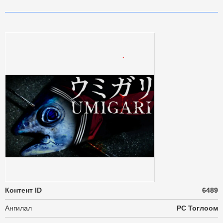
Контент ID
6489
Ангилал
PC Тоглоом