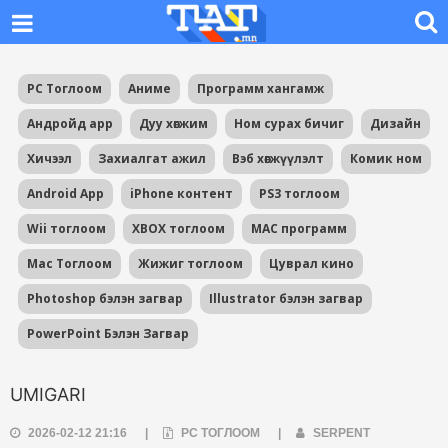
PC Тоглоом
Аниме
Программ хангамж
Андройд app
Дуу хөгжим
Ном сурах бичиг
Дизайн
Хичээл
Захиалгат ажил
Вэб хөгжүүлэлт
Комик ном
Android App
iPhone контент
PS3 тоглоом
Wii тоглоом
XBOX тоглоом
MAC программ
Mac Тоглоом
Жижиг тоглоом
Цуврал кино
Photoshop бэлэн загвар
Illustrator бэлэн загвар
PowerPoint Бэлэн Загвар
UMIGARI
2026-02-12 21:16
|
PC ТОГЛООМ
|
SERPENT