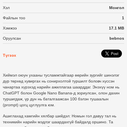
Хэл
Монгол
Файлын тоо
1
Хэмжээ
17.1 MB
Оруулсан
bebnos
Түгээх
Хиймэл оюун ухааны тусламжтайгаар өөрийн зургийг шинэлэг
дүр төрхөд хувиргах нь сонирхолтой туршилт боловч хүссэн
чанартаа хүрэхэд нарийн ажиллагаа шаарддаг. Энэхүү ном нь
ChatGPT болон Google Nano Banana-д зориулсан, олон дахин
туршигдаж, үр дүн нь баталгаажсан 100 бэлэн тушаалын
(prompt) цогц цуглуулга юм.
Ашиглахад хамгийн хялбар шийдэл:
Номын гол давуу тал нь
техникийн нарийн мэдлэг шаардахгүй байдалд оршино. Та