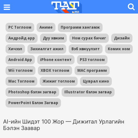
PC Тоглоом
Аниме
Программ хангамж
Андройд app
Дуу хөгжим
Ном сурах бичиг
Дизайн
Хичээл
Захиалгат ажил
Вэб хөгжүүлэлт
Комик ном
Android App
iPhone контент
PS3 тоглоом
Wii тоглоом
XBOX тоглоом
MAC программ
Mac Тоглоом
Жижиг тоглоом
Цуврал кино
Photoshop бэлэн загвар
Illustrator бэлэн загвар
PowerPoint Бэлэн Загвар
AI-ийн Шидэт 100 Жор — Дижитал Урлагийн
Бэлэн Заавар