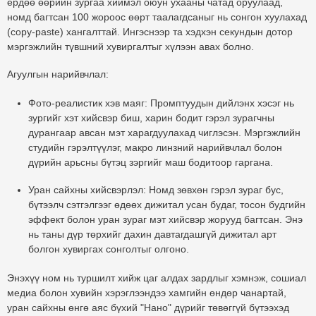
ердөө өөрийн зургаа хиймэл оюун ухааны чатад
оруулаад
,
номд багтсан 100 жороос өөрт таалагдсаныг нь сонгон
хуулахад
(copy-paste) хангалттай.
Ингэснээр та хэдхэн секундын дотор
мэргэжлийн түвшний хувиргалтыг хүлээн авах болно.
Агуулгын нарийвчлал:
Фото-реалистик хэв маяг:
Промптуудын дийлэнх хэсэг нь
зургийг хэт хийсвэр биш, харин бодит гэрэл зурагчны
дурангаар авсан мэт харагдуулахад чиглэсэн. Мэргэжлийн
студийн гэрэлтүүлэг, макро линзний нарийвчлал болон
дүрийн арьсны бүтэц зэргийг маш бодитоор гаргана.
Уран сайхны хийсвэрлэл:
Номд зөвхөн гэрэл зураг бус,
бүтээлч сэтгэлгээг өдөөх дижитал усан будаг, тосон будгийн
эффект болон уран зураг мэт хийсвэр жорууд багтсан. Энэ
нь таны дүр төрхийг дахин давтагдашгүй дижитал арт
болгон хувиргах сонголтыг олгоно.
Энэхүү ном нь туршилт хийж цаг алдах зардлыг хэмнэж, сошиал
медиа болон хувийн хэрэглээндээ хамгийн өндөр чанартай,
уран сайхны өнгө аяс бүхий "Нано" дүрийг төвөггүй бүтээхэд