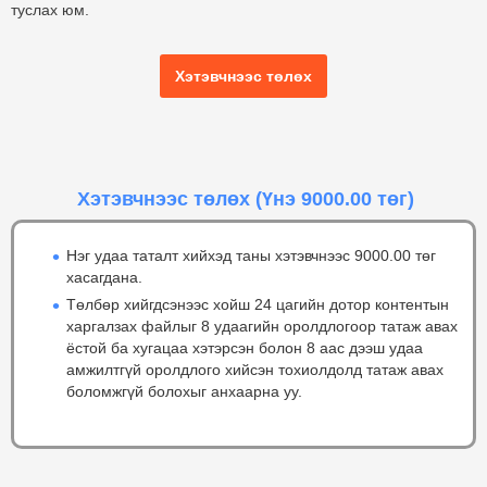
туслах юм.
Хэтэвчнээс төлөх
Хэтэвчнээс төлөх
(Үнэ 9000.00 төг)
Нэг удаа таталт хийхэд таны хэтэвчнээс 9000.00 төг
хасагдана.
Төлбөр хийгдсэнээс хойш 24 цагийн дотор контентын
харгалзах файлыг 8 удаагийн оролдлогоор татаж авах
ёстой ба хугацаа хэтэрсэн болон 8 аас дээш удаа
амжилтгүй оролдлого хийсэн тохиолдолд татаж авах
боломжгүй болохыг анхаарна уу.