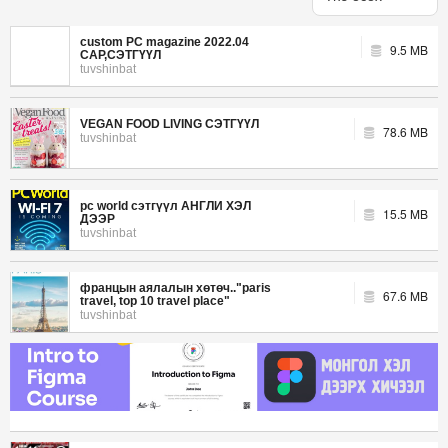
custom PC magazine 2022.04
9.5 MB
САР,СЭТГҮҮЛ
tuvshinbat
VEGAN FOOD LIVING СЭТГҮҮЛ
78.6 MB
tuvshinbat
pc world сэтгүүл АНГЛИ ХЭЛ
15.5 MB
ДЭЭР
tuvshinbat
францын аялалын хөтөч.."paris
67.6 MB
travel, top 10 travel place"
tuvshinbat