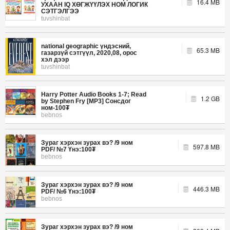
16.4 MB
УХААН IQ ХӨГЖҮҮЛЭХ НОМ ЛОГИК
СЭТГЭЛГЭЭ
tuvshinbat
national geographic үндэсний,
65.3 MB
газарзүй сэтгүүл, 2020,08, орос
хэл дээр
tuvshinbat
Harry Potter Audio Books 1-7; Read
1.2 GB
by Stephen Fry [MP3] Сонсдог
ном-100₮
bebnos
Зураг хэрхэн зурах вэ? /9 ном
597.8 MB
PDF/ №7 Үнэ:100₮
bebnos
Зураг хэрхэн зурах вэ? /9 ном
446.3 MB
PDF/ №6 Үнэ:100₮
bebnos
Зураг хэрхэн зурах вэ? /9 ном