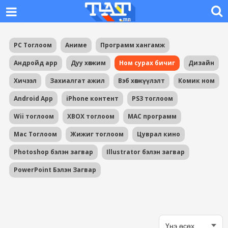
PC Тоглоом
Аниме
Программ хангамж
Андройд app
Дуу хөгжим
Ном сурах бичиг
Дизайн
Хичээл
Захиалгат ажил
Вэб хөгжүүлэлт
Комик ном
Android App
iPhone контент
PS3 тоглоом
Wii тоглоом
XBOX тоглоом
MAC программ
Mac Тоглоом
Жижиг тоглоом
Цуврал кино
Photoshop бэлэн загвар
Illustrator бэлэн загвар
PowerPoint Бэлэн Загвар