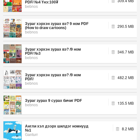
309.4 MB
PDF/ №4 Үнэ:100₮
bebnos
Зураг хэрхэн зурах вэ? 9 ном PDF
290.5 MB
(How to draw cartoons)
bebnos
Зураг хэрхэн зурах вэ? /9 ном
346.7 MB
PDF/ №3
bebnos
Зураг хэрхэн зурах вэ? /9 ном
482.2 MB
PDF/
bebnos
Зураг зурах 9 сурах бичиг PDF
135.5 MB
bebnos
Англи хэл дээрх шилдэг номнууд
8.2 MB
№1
Ganturr