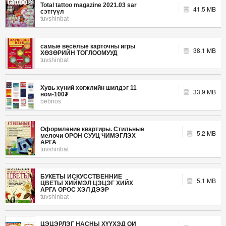
Total tattoo magazine 2021.03 sar
41.5 MB
сэтгүүл
tuvshinbat
самые весёлые карточны игры
38.1 MB
ХӨЗӨРИЙН ТОГЛООМУУД
tuvshinbat
Хувь хүний хөгжлийн шилдэг 11
33.9 MB
ном-100₮
bebnos
Оформление квартиры. Стильные
5.2 MB
мелочи ОРОН СУУЦ ЧИМЭГЛЭХ
АРГА
tuvshinbat
БУКЕТЫ ИСКУССТВЕННИЕ
5.1 MB
ЦВЕТЫ ХИЙМЭЛ ЦЭЦЭГ ХИЙХ
АРГА ОРОС ХЭЛ ДЭЭР
tuvshinbat
ЦЭЦЭРЛЭГ НАСНЫ ХҮҮХЭД ОЙ