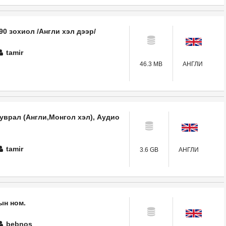
0 зохиол /Англи хэл дээр/
tamir
46.3 MB
АНГЛИ
уврал (Англи,Монгол хэл), Аудио
tamir
3.6 GB
АНГЛИ
ын ном.
bebnos