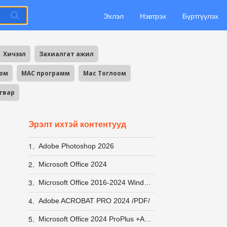
Эхлэл
Нэвтрэх
Бүртгүүлэх
Хичээл
Захиалгат ажил
оом
MAC программ
Mac Тоглоом
агвар
Эрэлт ихтэй контентууд
1.
Adobe Photoshop 2026
2.
Microsoft Office 2024
3.
Microsoft Office 2016-2024 Windows 10-11 ACTIVATOR хурдан вирусгүй хэрэглэхэд хялбар +заавар
4.
Adobe ACROBAT PRO 2024 /PDF/
5.
Microsoft Office 2024 ProPlus +Activator заавар