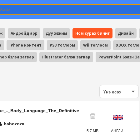
мж
Андройд app
Дуу хөгжим
Ном сурах бичиг
Дизайн
p
iPhone контент
PS3 тоглоом
Wii тоглоом
XBOX тогл
hop бэлэн загвар
Illustrator бэлэн загвар
PowerPoint Бэлэн З
se_-_Body_Language_The_Definitive
babozoza
5.7 MB
АНГЛИ