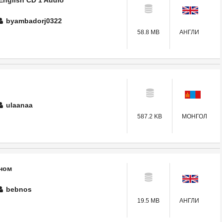
English CD 1 Audio
byambadorj0322
58.8 MB
АНГЛИ
ulaanaa
587.2 KB
МОНГОЛ
 ном
bebnos
19.5 MB
АНГЛИ