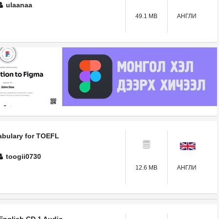
ulaanaa
49.1 MB
АНГЛИ
abulary for TOEFL
toogii0730
12.6 MB
АНГЛИ