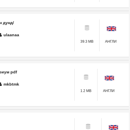
н дунд/
ulaanaa
39.3 MB
АНГЛИ
риум pdf
mkbtmk
1.2 MB
АНГЛИ