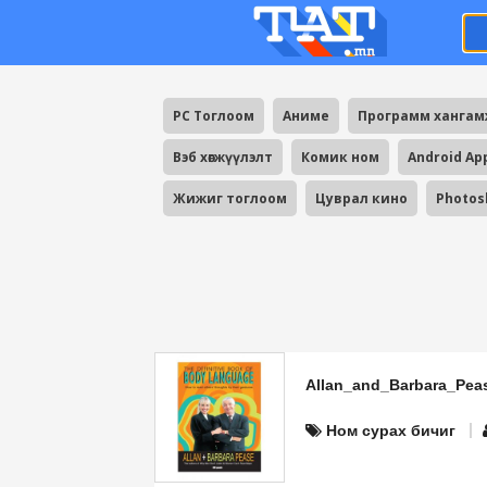
PC Тоглоом
Аниме
Программ ханга
Вэб хөгжүүлэлт
Комик ном
Android Ap
Жижиг тоглоом
Цуврал кино
Photos
Allan_and_Barbara_Pea
Ном сурах бичиг