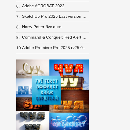
6.
Adobe ACROBAT 2022
7.
SketchUp Pro 2025 Last version Windows
8.
Harry Potter бүх анги
9.
Command & Conquer: Red Alert 2 + Yuri's Revenge [LINUX] (wine)
10.
Adobe Premiere Pro 2025 (v25.0.0.061) Pre-Activated