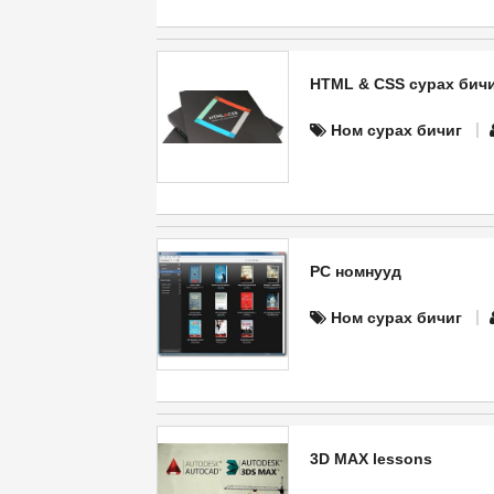
HTML & CSS сурах бич
Ном сурах бичиг
PC номнууд
Ном сурах бичиг
3D MAX lessons