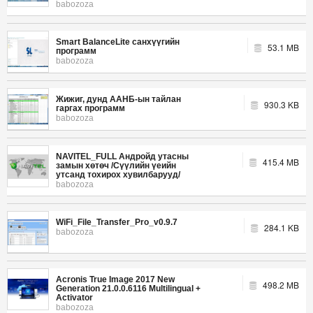
babozoza
Smart BalanceLite санхүүгийн
53.1 MB
программ
babozoza
Жижиг, дунд ААНБ-ын тайлан
930.3 KB
гаргах программ
babozoza
NAVITEL_FULL Андройд утасны
415.4 MB
замын хөтөч /Сүүлийн үеийн
утсанд тохирох хувилбарууд/
babozoza
WiFi_File_Transfer_Pro_v0.9.7
284.1 KB
babozoza
Acronis True Image 2017 New
498.2 MB
Generation 21.0.0.6116 Multilingual +
Activator
babozoza