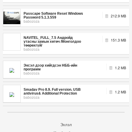
Passcape Software Reset Windows
212.9 MB
Password 5.1.3.559
babozoza
NAVITEL_FULL_7.5 Андройд
151.3 MB
утасны замын хөтөч /Монголдоо
төөрөхгүй/
babozoza
Эксэл дээр хийгдсэн НББ-ийн
1.2 MB
программ
babozoza
Smadav Pro 8.9. Full version. USB
1.2 MB
antivirus& Additional Protection
babozoza
Эхлэл