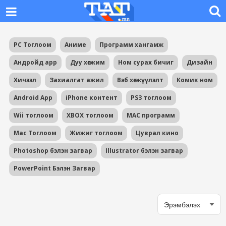
PC Тоглоом
Аниме
Программ хангамж
Андройд app
Дуу хөгжим
Ном сурах бичиг
Дизайн
Хичээл
Захиалгат ажил
Вэб хөгжүүлэлт
Комик ном
Android App
iPhone контент
PS3 тоглоом
Wii тоглоом
XBOX тоглоом
MAC программ
Mac Тоглоом
Жижиг тоглоом
Цуврал кино
Photoshop бэлэн загвар
Illustrator бэлэн загвар
PowerPoint Бэлэн Загвар