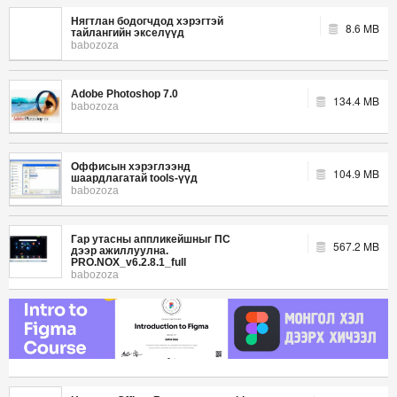
Нягтлан бодогчдод хэрэгтэй
8.6 MB
тайлангийн экселүүд
babozoza
Adobe Photoshop 7.0
134.4 MB
babozoza
Оффисын хэрэглээнд
104.9 MB
шаардлагатай tools-үүд
babozoza
Гар утасны аппликейшныг ПС
567.2 MB
дээр ажиллуулна.
PRO.NOX_v6.2.8.1_full
babozoza