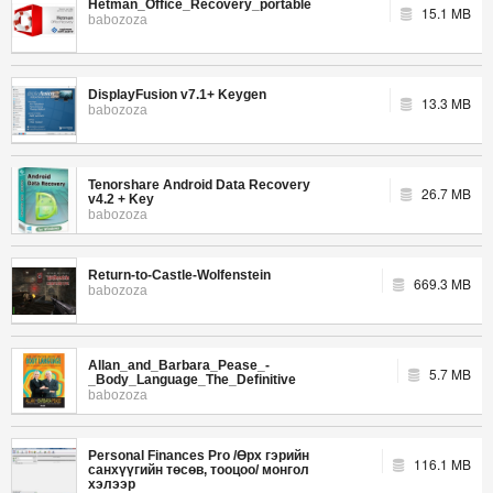
Hetman_Office_Recovery_portable
15.1 MB
babozoza
DisplayFusion v7.1+ Keygen
13.3 MB
babozoza
Tenorshare Android Data Recovery
26.7 MB
v4.2 + Key
babozoza
Return-to-Castle-Wolfenstein
669.3 MB
babozoza
Allan_and_Barbara_Pease_-
5.7 MB
_Body_Language_The_Definitive
babozoza
Personal Finances Pro /Өрх гэрийн
116.1 MB
санхүүгийн төсөв, тооцоо/ монгол
хэлээр