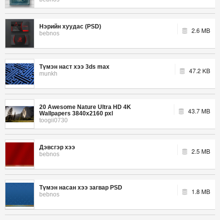
Нэрийн хуудас (PSD)
2.6 MB
bebnos
Түмэн наст хээ 3ds max
47.2 KB
munkh
20 Awesome Nature Ultra HD 4K
43.7 MB
Wallpapers 3840x2160 pxl
toogii0730
Дэвсгэр хээ
2.5 MB
bebnos
Түмэн насан хээ загвар PSD
1.8 MB
bebnos