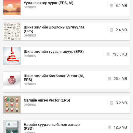
Уулан вектор зураг (EPS, Ai)
3.1 MB
bebnos
Шинэ жилийн шошгоны цуглуулга.
2.4 MB
(EPS)
bebnos
Шинэ жилийн туузан гацуур (EPS)
795.5 KB
bebnos
Шинэ жилийн бөмбөлөг Vector (AI,
26.4 MB
EPS)
bebnos
Өвлийн өвгөн Vector (EPS)
3.2 MB
bebnos
Нэрийн хуудасны бэлэн загвар
12.6 MB
(PSD)
bebnos