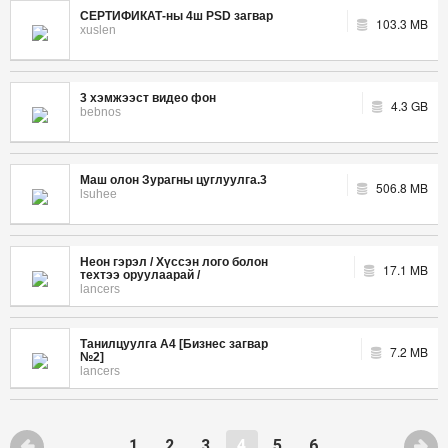
СЕРТИФИКАТ-ны 4ш PSD загвар
103.3 MB
xuslen
3 хэмжээст видео фон
4.3 GB
bebnos
Маш олон Зурагны цуглуулга.3
506.8 MB
lsuhee
Неон гэрэл / Хүссэн лого болон
17.1 MB
техтээ оруулаарай /
lancers
Танилцуулга А4 [Бизнес загвар
7.2 MB
№2]
lancers
1
2
3
4
5
6