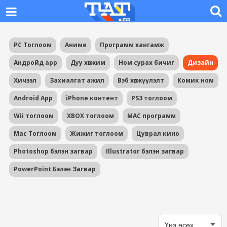
PC Тоглоом
Аниме
Программ хангамж
Андройд app
Дуу хөгжим
Ном сурах бичиг
Дизайн
Хичээл
Захиалгат ажил
Вэб хөгжүүлэлт
Комик ном
Android App
iPhone контент
PS3 тоглоом
Wii тоглоом
XBOX тоглоом
MAC программ
Mac Тоглоом
Жижиг тоглоом
Цуврал кино
Photoshop бэлэн загвар
Illustrator бэлэн загвар
PowerPoint Бэлэн Загвар