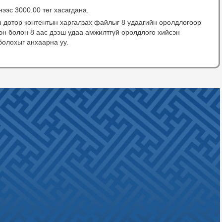
нээс 3000.00 төг хасагдана.
н дотор контентын харгалзах файлыг 8 удаагийн оролдлогоор
сэн болон 8 аас дээш удаа амжилтгүй оролдлого хийсэн
болохыг анхаарна уу.