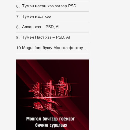
6.
Түмэн насан хээ загвар PSD
7.
Түмэн наст хээ
8.
Алхан хээ – PSD, AI
9.
Түмэн Наст хээ – PSD, AI
10.
Mogul font буюу Моногл фонтнууд