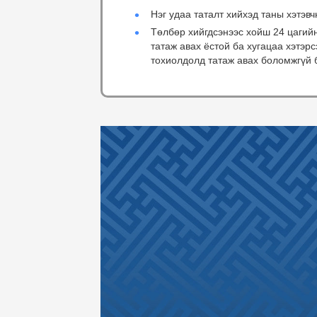
Нэг удаа таталт хийхэд таны хэтэвч
Төлбөр хийгдсэнээс хойш 24 цагий
татаж авах ёстой ба хугацаа хэтэр
тохиолдолд татаж авах боломжгүй 