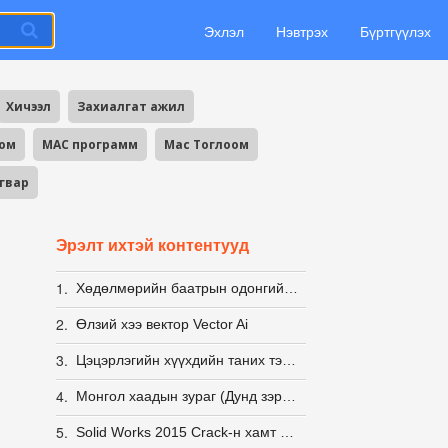
Эхлэл
Нэвтрэх
Бүртгүүлэх
Хичээл
Захиалгат ажил
оом
MAC программ
Mac Тоглоом
агвар
Эрэлт ихтэй контентууд
1.
Хөдөлмөрийн баатрын одонгийн загвар PSD
2.
Өлзий хээ вектор Vector Ai
3.
Цэцэрлэгийн хүүхдийн таних тэмдэг
4.
Монгол хаадын зураг (Дунд зэргийн нягтралтай)
5.
Solid Works 2015 Crack-н хамт 100% ажилладаг