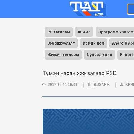
PC Тоглоом
Аниме
Программ ханга
Вэб хөгжүүлэлт
Комик ном
Android Ap
Жижиг тоглоом
Цуврал кино
Photos
Түмэн насан хээ загвар PSD
2017-10-11 19:01
|
ДИЗАЙН
|
BEB