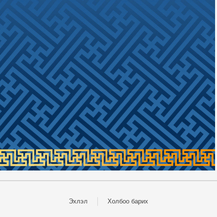
Эхлэл
Холбоо барих