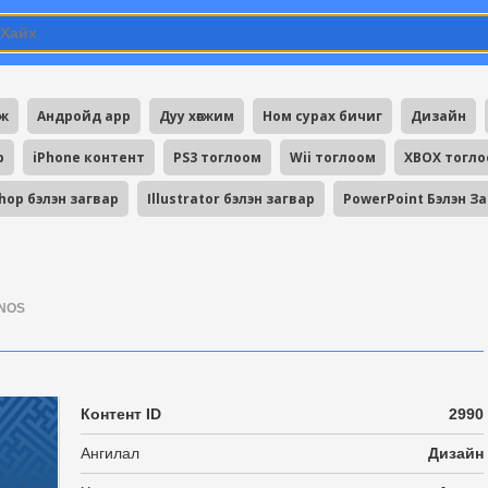
мж
Андройд app
Дуу хөгжим
Ном сурах бичиг
Дизайн
p
iPhone контент
PS3 тоглоом
Wii тоглоом
XBOX тогл
hop бэлэн загвар
Illustrator бэлэн загвар
PowerPoint Бэлэн З
NOS
Контент ID
2990
Ангилал
Дизайн