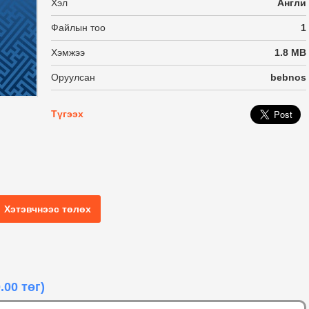
Хэл
Англи
Файлын тоо
1
Хэмжээ
1.8 MB
Оруулсан
bebnos
Түгээх
Хэтэвчнээс төлөх
.00 төг)