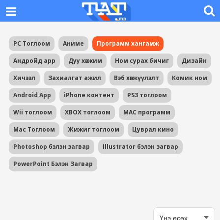
PC Тоглоом
Аниме
Программ хангамж
Андройд app
Дуу хөгжим
Ном сурах бичиг
Дизайн
Хичээл
Захиалгат ажил
Вэб хөгжүүлэлт
Комик ном
Android App
iPhone контент
PS3 тоглоом
Wii тоглоом
XBOX тоглоом
MAC программ
Mac Тоглоом
Жижиг тоглоом
Цуврал кино
Photoshop бэлэн загвар
Illustrator бэлэн загвар
PowerPoint Бэлэн Загвар