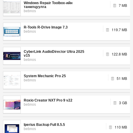
Windows Repair Toolbox-ийн
7 MB
танилцуулга
bebnos
R-Tools R-Drive Image 7.3
119.7 MB
bebnos
CyberLink AudioDirector Ultra 2025
122.8 MB
v15
bebnos
System Mechanic Pro 25
51 MB
bebnos
Roxio Creator NXT Pro 9 v22
3 GB
bebnos
Iperius Backup Full 8.5.5
110 MB
bebnos