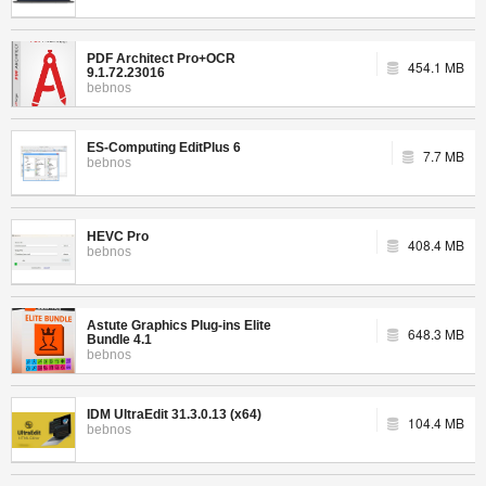
PDF Architect Pro+OCR
454.1 MB
9.1.72.23016
bebnos
ES-Computing EditPlus 6
7.7 MB
bebnos
HEVC Pro
408.4 MB
bebnos
Astute Graphics Plug-ins Elite
648.3 MB
Bundle 4.1
bebnos
IDM UltraEdit 31.3.0.13 (x64)
104.4 MB
bebnos