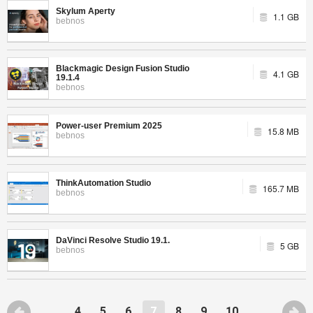
Skylum Aperty
1.1 GB
bebnos
Blackmagic Design Fusion Studio
4.1 GB
19.1.4
bebnos
Power-user Premium 2025
15.8 MB
bebnos
ThinkAutomation Studio
165.7 MB
bebnos
DaVinci Resolve Studio 19.1.
5 GB
bebnos
4
5
6
7
8
9
10