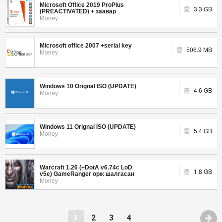
Microsoft Office 2019 ProPlus
3.3 GB
(PREACTIVATED) + заавар
Money
Microsoft office 2007 +serial key
506.9 MB
Money
Windows 10 Orignal ISO (UPDATE)
4.6 GB
Money
Windows 11 Orignal ISO (UPDATE)
5.4 GB
Money
Warcraft 1.26 (+DotA v6.74c LoD
1.8 GB
v5e) GameRanger орж шалгасан
Money
1
2
3
4