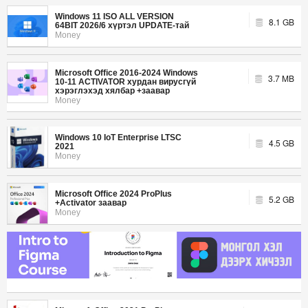
Windows 11 ISO ALL VERSION
8.1 GB
64BIT 2026/6 хүртэл UPDATE-тай
Money
Microsoft Office 2016-2024 Windows
3.7 MB
10-11 ACTIVATOR хурдан вирусгүй
хэрэглэхэд хялбар +заавар
Money
Windows 10 IoT Enterprise LTSC
4.5 GB
2021
Money
Microsoft Office 2024 ProPlus
5.2 GB
+Activator заавар
Money