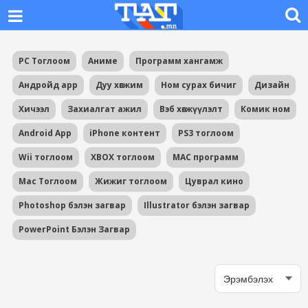
PC Тоглоом
Аниме
Программ хангамж
Андройд app
Дуу хөгжим
Ном сурах бичиг
Дизайн
Хичээл
Захиалгат ажил
Вэб хөгжүүлэлт
Комик ном
Android App
iPhone контент
PS3 тоглоом
Wii тоглоом
XBOX тоглоом
MAC программ
Mac Тоглоом
Жижиг тоглоом
Цуврал кино
Photoshop бэлэн загвар
Illustrator бэлэн загвар
PowerPoint Бэлэн Загвар