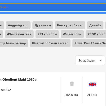
мж
Андройд app
Дуу хөгжим
Ном сурах бичиг
Дизайн
p
iPhone контент
PS3 тоглоом
Wii тоглоом
XBOX тогл
hop бэлэн загвар
Illustrator бэлэн загвар
PowerPoint Бэлэн З
m Obedient Maid 1080p
onhax
464.6 MB
АНГЛИ