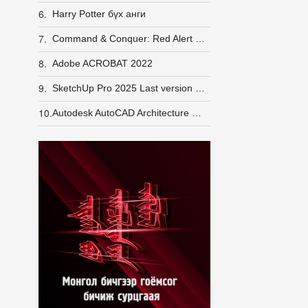
6.
Harry Potter бүх анги
7.
Command & Conquer: Red Alert 2 + Yuri's Revenge [LINUX] (wine)
8.
Adobe ACROBAT 2022
9.
SketchUp Pro 2025 Last version Windows
10.
Autodesk AutoCAD Architecture 2026