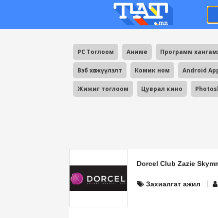
PC Тоглоом
Аниме
Программ ханга
Вэб хөгжүүлэлт
Комик ном
Android Ap
Жижиг тоглоом
Цуврал кино
Photos
Dorcel Club Zazie Skym
Захиалгат ажил