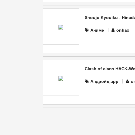
Shoujo Kyouiku - Hinad
Аниме
onhax
Clash of clans HACK-Wo
Андройд app
o