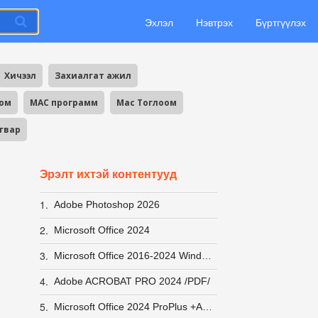
Эхлэл
Нэвтрэх
Бүртгүүлэх
Хичээл
Захиалгат ажил
оом
MAC программ
Mac Тоглоом
агвар
Эрэлт ихтэй контентууд
1.
Adobe Photoshop 2026
2.
Microsoft Office 2024
3.
Microsoft Office 2016-2024 Windows 10-11 ACTIVATOR хурдан вирусгүй хэрэглэхэд хялбар +заавар
4.
Adobe ACROBAT PRO 2024 /PDF/
5.
Microsoft Office 2024 ProPlus +Activator заавар