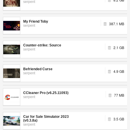
serpent
My Friend Toby
387.1 MB
serpent
Counter-strike: Source
2.1 GB
serpent
Befriended Curse
4.9 GB
serpent
CCleaner Pro (v6.25.11093)
77 MB
serpent
Car for Sale Simulator 2023
3.5 GB
(v0.3.8a)
serpent