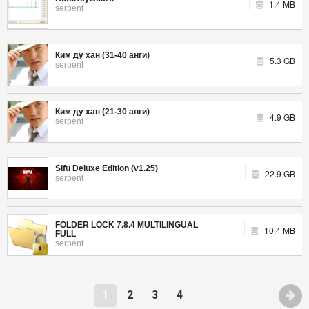
1.4 MB
serpent
Ким ду хан (31-40 анги)
5.3 GB
serpent
Ким ду хан (21-30 анги)
4.9 GB
serpent
Sifu Deluxe Edition (v1.25)
22.9 GB
serpent
FOLDER LOCK 7.8.4 MULTILINGUAL
10.4 MB
FULL
serpent
1
2
3
4