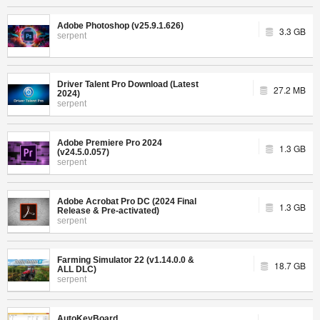
Adobe Photoshop (v25.9.1.626)
3.3 GB
serpent
Driver Talent Pro Download (Latest
27.2 MB
2024)
serpent
Adobe Premiere Pro 2024
1.3 GB
(v24.5.0.057)
serpent
Adobe Acrobat Pro DC (2024 Final
1.3 GB
Release & Pre-activated)
serpent
Farming Simulator 22 (v1.14.0.0 &
18.7 GB
ALL DLC)
serpent
AutoKeyBoard