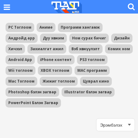
PC Тоглоом
Аниме
Программ хангамж
Андройд app
Дуу хөгжим
Ном сурах бичиг
Дизайн
Хичээл
Захиалгат ажил
Вэб хөгжүүлэлт
Комик ном
Android App
iPhone контент
PS3 тоглоом
Wii тоглоом
XBOX тоглоом
MAC программ
Mac Тоглоом
Жижиг тоглоом
Цуврал кино
Photoshop бэлэн загвар
Illustrator бэлэн загвар
PowerPoint Бэлэн Загвар