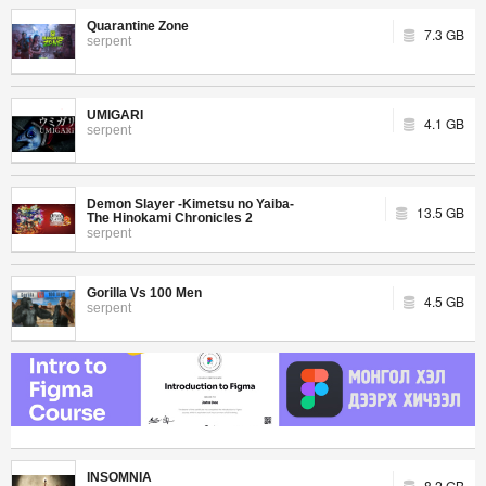
Quarantine Zone
7.3 GB
serpent
UMIGARI
4.1 GB
serpent
Demon Slayer -Kimetsu no Yaiba-
13.5 GB
The Hinokami Chronicles 2
serpent
Gorilla Vs 100 Men
4.5 GB
serpent
INSOMNIA
8.2 GB