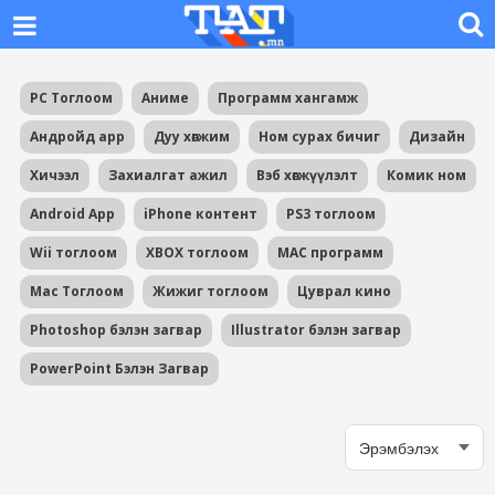
PC Тоглоом
Аниме
Программ хангамж
Андройд app
Дуу хөгжим
Ном сурах бичиг
Дизайн
Хичээл
Захиалгат ажил
Вэб хөгжүүлэлт
Комик ном
Android App
iPhone контент
PS3 тоглоом
Wii тоглоом
XBOX тоглоом
MAC программ
Mac Тоглоом
Жижиг тоглоом
Цуврал кино
Photoshop бэлэн загвар
Illustrator бэлэн загвар
PowerPoint Бэлэн Загвар