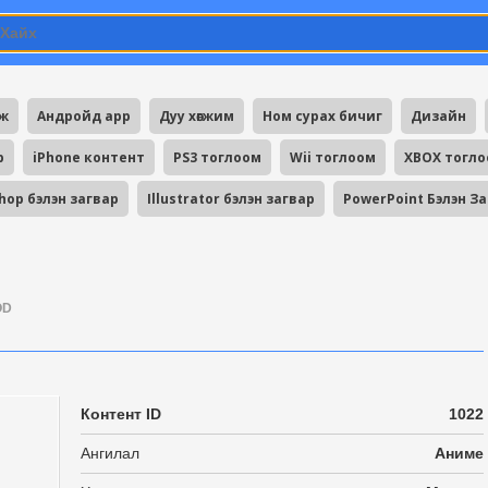
мж
Андройд app
Дуу хөгжим
Ном сурах бичиг
Дизайн
p
iPhone контент
PS3 тоглоом
Wii тоглоом
XBOX тогл
hop бэлэн загвар
Illustrator бэлэн загвар
PowerPoint Бэлэн З
OD
Контент ID
1022
Ангилал
Аниме