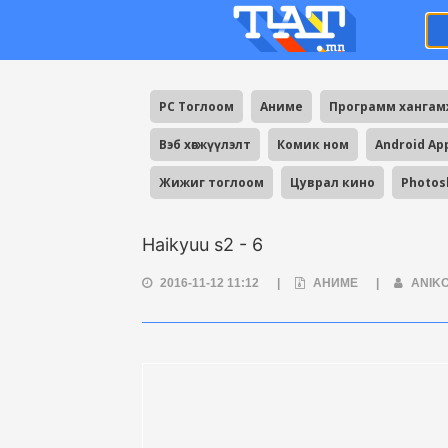
PC Тоглоом
Аниме
Программ ханга
Вэб хөгжүүлэлт
Комик ном
Android Ap
Жижиг тоглоом
Цуврал кино
Photos
Haikyuu s2 - 6
2016-11-12 11:12
|
АНИМЕ
|
ANIK