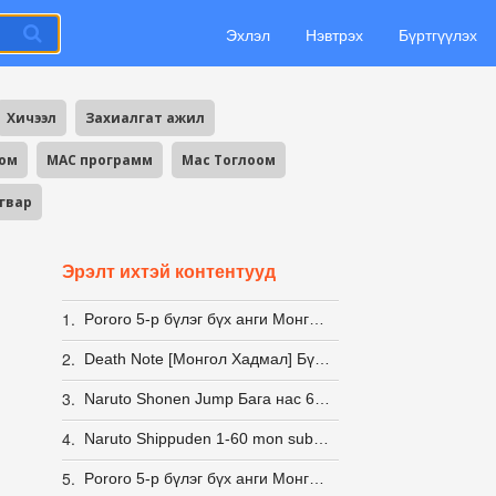
Эхлэл
Нэвтрэх
Бүртгүүлэх
Хичээл
Захиалгат ажил
оом
MAC программ
Mac Тоглоом
агвар
Эрэлт ихтэй контентууд
1.
Pororo 5-р бүлэг бүх анги Монгол хэлээр
2.
Death Note [Монгол Хадмал] Бүх анги Татах
3.
Naruto Shonen Jump Бага нас 61-80
4.
Naruto Shippuden 1-60 mon sub & dub (S1)
5.
Pororo 5-р бүлэг бүх анги Монгол хэлээр