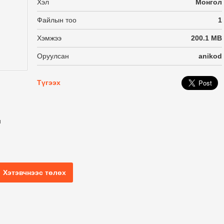
Хэл
Монгол
Файлын тоо
1
Хэмжээ
200.1 MB
Оруулсан
anikod
Түгээх
и
Хэтэвчнээс төлөх