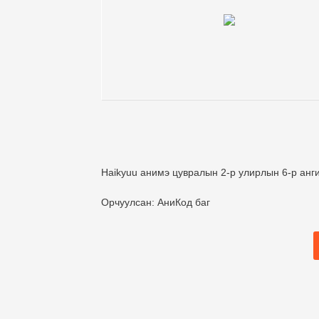
Haikyuu анимэ цувралын 2-р улирлын 6-р анг
Орчуулсан: АниКод баг