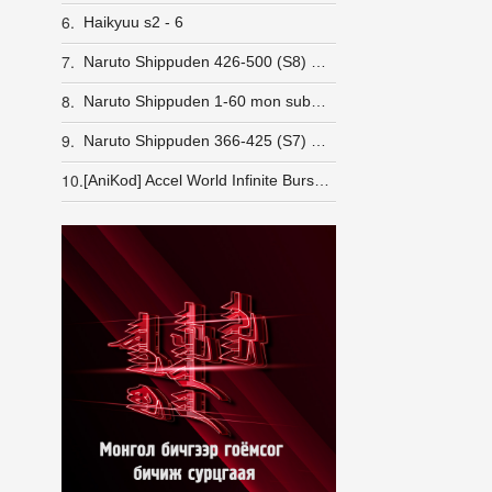
6.
Haikyuu s2 - 6
7.
Naruto Shippuden 426-500 (S8) Монгол хэлээр Татах (480p HD)
8.
Naruto Shippuden 1-60 mon sub & dub (S1) Татах
9.
Naruto Shippuden 366-425 (S7) Монгол хэлээр Татах (480p HD)
10.
[AniKod] Accel World Infinite Burst [BD]