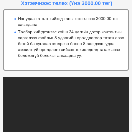
Хэтэвчнээс төлөх
(Үнэ 3000.00 төг)
Нэг удаа таталт хийхэд таны хэтэвчнээс 3000.00 төг
хасагдана.
Төлбөр хийгдсэнээс хойш 24 цагийн дотор контентын
харгалзах файлыг 8 удаагийн оролдлогоор татаж авах
ёстой ба хугацаа хэтэрсэн болон 8 аас дээш удаа
амжилтгүй оролдлого хийсэн тохиолдолд татаж авах
боломжгүй болохыг анхаарна уу.