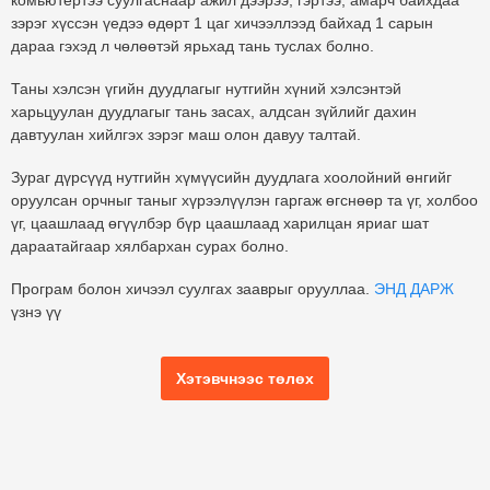
комьютертээ суулгаснаар ажил дээрээ, гэртээ, амарч байхдаа
зэрэг хүссэн үедээ өдөрт 1 цаг хичээллээд байхад 1 сарын
дараа гэхэд л чөлөөтэй ярьхад тань туслах болно.
Таны хэлсэн үгийн дуудлагыг нутгийн хүний хэлсэнтэй
харьцуулан дуудлагыг тань засах, алдсан зүйлийг дахин
давтуулан хийлгэх зэрэг маш олон давуу талтай.
Зураг дүрсүүд нутгийн хүмүүсийн дуудлага хоолойний өнгийг
оруулсан орчныг таныг хүрээлүүлэн гаргаж өгснөөр та үг, холбоо
үг, цаашлаад өгүүлбэр бүр цаашлаад харилцан яриаг шат
дараатайгаар хялбархан сурах болно.
Програм болон хичээл суулгах зааврыг орууллаа.
ЭНД ДАРЖ
үзнэ үү
Хэтэвчнээс төлөх