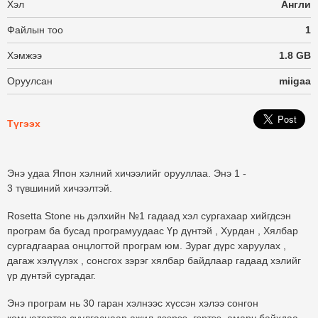
Хэл
Англи
Файлын тоо
1
Хэмжээ
1.8 GB
Оруулсан
miigaa
Түгээх
Энэ удаа
Япон
хэлний хичээлийг орууллаа. Энэ 1 -
3 түвшиний хичээлтэй.
Rosetta Stone нь дэлхийн №1 гадаад хэл сургахаар хийгдсэн
програм ба бусад програмуудаас
Үр дүнтэй , Хурдан , Хялбар
сургадгаараа онцлогтой програм юм. Зураг дүрс харуулах ,
дагаж хэлүүлэх , сонсгох зэрэг хялбар байдлаар гадаад хэлийг
үр дүнтэй сургадаг.
Энэ програм нь 30 гаран хэлнээс хүссэн хэлээ сонгон