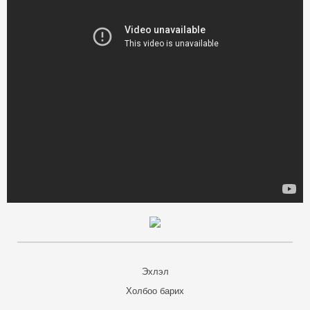
Эхлэл
Холбоо барих