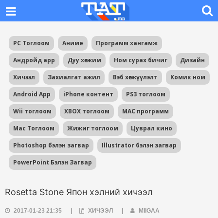
PC Тоглоом
Аниме
Программ хангамж
Андройд app
Дуу хөгжим
Ном сурах бичиг
Дизайн
Хичээл
Захиалгат ажил
Вэб хөгжүүлэлт
Комик ном
Android App
iPhone контент
PS3 тоглоом
Wii тоглоом
XBOX тоглоом
MAC программ
Mac Тоглоом
Жижиг тоглоом
Цуврал кино
Photoshop бэлэн загвар
Illustrator бэлэн загвар
PowerPoint Бэлэн Загвар
Rosetta Stone Япон хэлний хичээл
2017-01-23 21:35
|
ХИЧЭЭЛ
|
MIIGAA