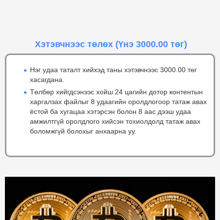
Хэтэвчнээс төлөх
(Үнэ 3000.00 төг)
Нэг удаа таталт хийхэд таны хэтэвчнээс 3000.00 төг
хасагдана.
Төлбөр хийгдсэнээс хойш 24 цагийн дотор контентын
харгалзах файлыг 8 удаагийн оролдлогоор татаж авах
ёстой ба хугацаа хэтэрсэн болон 8 аас дээш удаа
амжилтгүй оролдлого хийсэн тохиолдолд татаж авах
боломжгүй болохыг анхаарна уу.