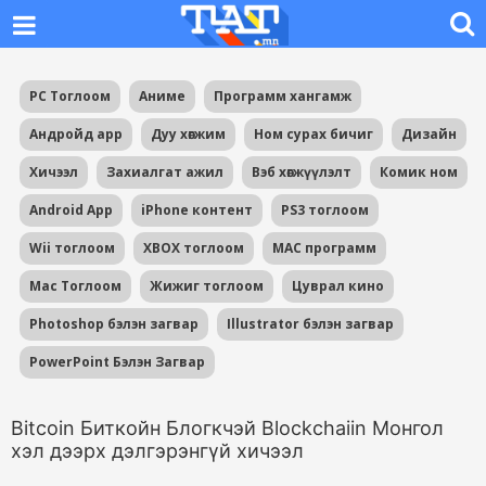
PC Тоглоом
Аниме
Программ хангамж
Андройд app
Дуу хөгжим
Ном сурах бичиг
Дизайн
Хичээл
Захиалгат ажил
Вэб хөгжүүлэлт
Комик ном
Android App
iPhone контент
PS3 тоглоом
Wii тоглоом
XBOX тоглоом
MAC программ
Mac Тоглоом
Жижиг тоглоом
Цуврал кино
Photoshop бэлэн загвар
Illustrator бэлэн загвар
PowerPoint Бэлэн Загвар
Bitcoin Биткойн Блогкчэй Blockchaiin Монгол
хэл дээрх дэлгэрэнгүй хичээл