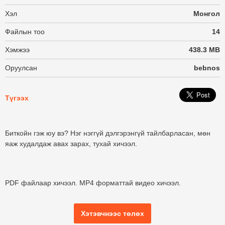
Хэл
Монгол
Файлын тоо
14
Хэмжээ
438.3 MB
Оруулсан
bebnos
Түгээх
Биткойн гэж юу вэ? Нэг нэггүй дэлгэрэнгүй тайлбарласан, мөн
яаж худалдаж авах зарах, тухай хичээл.
PDF файлаар хичээл. MP4 форматтай видео хичээл.
Хэтэвчнээс төлөх