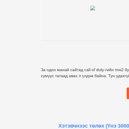
За одоо манай сайтад call of duty-гийн mw2 бу
хүмүүс татаад авах л үлдэж байна. Тун удахг
Хэтэвчнээс төлөх
(Үнэ 3000