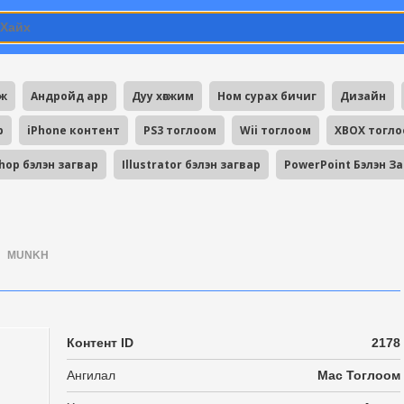
мж
Андройд app
Дуу хөгжим
Ном сурах бичиг
Дизайн
p
iPhone контент
PS3 тоглоом
Wii тоглоом
XBOX тогл
hop бэлэн загвар
Illustrator бэлэн загвар
PowerPoint Бэлэн З
MUNKH
Контент ID
2178
Ангилал
Mac Тоглоом