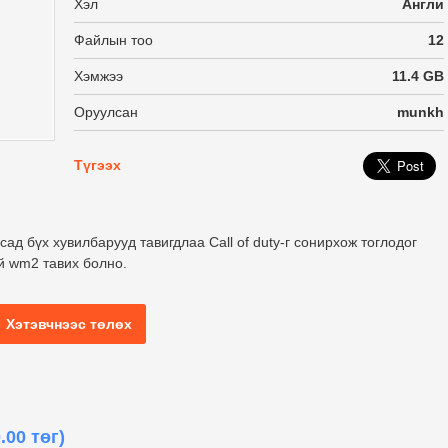
Хэл
Англи
Файлын тоо
12
Хэмжээ
11.4 GB
Оруулсан
munkh
Түгээх
сад бүх хувилбарууд тавигдлаа Call of duty-г сонирхож тоглодог
үй wm2 тавих болно.
Хэтэвчнээс төлөх
.00 төг)