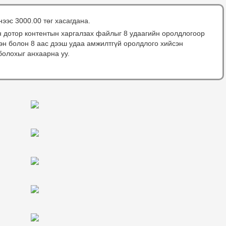
нээс 3000.00 төг хасагдана.
н дотор контентын харгалзах файлыг 8 удаагийн оролдлогоор
сэн болон 8 аас дээш удаа амжилтгүй оролдлого хийсэн
болохыг анхаарна уу.