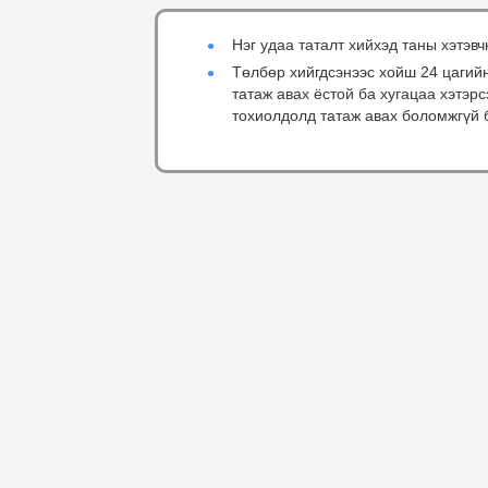
Нэг удаа таталт хийхэд таны хэтэвч
Төлбөр хийгдсэнээс хойш 24 цагий
татаж авах ёстой ба хугацаа хэтэр
тохиолдолд татаж авах боломжгүй 