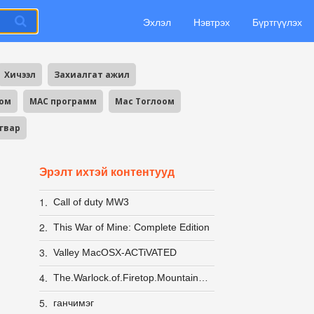
Эхлэл
Нэвтрэх
Бүртгүүлэх
Хичээл
Захиалгат ажил
оом
MAC программ
Mac Тоглоом
агвар
Эрэлт ихтэй контентууд
1.
Call of duty MW3
2.
This War of Mine: Complete Edition
3.
Valley MacOSX-ACTiVATED
4.
The.Warlock.of.Firetop.Mountain.MacOSX
5.
ганчимэг