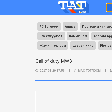
PC Тоглоом
Аниме
Программ ханга
Вэб хөгжүүлэлт
Комик ном
Android Ap
Жижиг тоглоом
Цуврал кино
Photos
Call of duty MW3
2017-01-29 17:56
|
MAC ТОГЛООМ
|