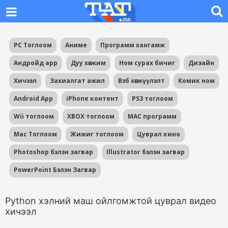
PC Тоглоом
Аниме
Программ хангамж
Андройд app
Дуу хөгжим
Ном сурах бичиг
Дизайн
Хичээл
Захиалгат ажил
Вэб хөгжүүлэлт
Комик ном
Android App
iPhone контент
PS3 тоглоом
Wii тоглоом
XBOX тоглоом
MAC программ
Mac Тоглоом
Жижиг тоглоом
Цуврал кино
Photoshop бэлэн загвар
Illustrator бэлэн загвар
PowerPoint Бэлэн Загвар
Python хэлний маш ойлгомжтой цуврал видео
хичээл