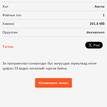
Хэл
Англи
Файлын тоо
1
Хэмжээ
201.8 MB
Оруулсан
devsanson
Түгээх
За програмчлал сонирходог бүх залуусдаа зориулаад нэгэн
цуврал 33 видео хичээлийг хүргэж байна.
Хэтэвчнээс төлөх