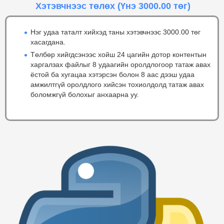
Хэтэвчнээс төлөх
(Үнэ 3000.00 төг)
Нэг удаа таталт хийхэд таны хэтэвчнээс 3000.00 төг
хасагдана.
Төлбөр хийгдсэнээс хойш 24 цагийн дотор контентын
харгалзах файлыг 8 удаагийн оролдлогоор татаж авах
ёстой ба хугацаа хэтэрсэн болон 8 аас дээш удаа
амжилтгүй оролдлого хийсэн тохиолдолд татаж авах
боломжгүй болохыг анхаарна уу.