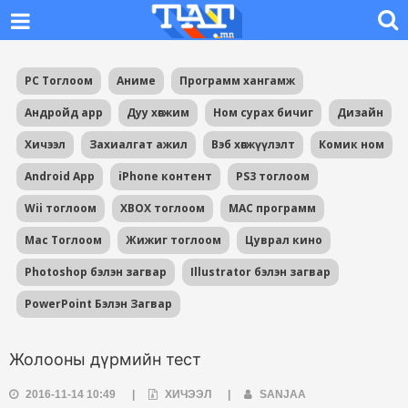
PC Тоглоом
Аниме
Программ хангамж
Андройд app
Дуу хөгжим
Ном сурах бичиг
Дизайн
Хичээл
Захиалгат ажил
Вэб хөгжүүлэлт
Комик ном
Android App
iPhone контент
PS3 тоглоом
Wii тоглоом
XBOX тоглоом
MAC программ
Mac Тоглоом
Жижиг тоглоом
Цуврал кино
Photoshop бэлэн загвар
Illustrator бэлэн загвар
PowerPoint Бэлэн Загвар
Жолооны дүрмийн тест
2016-11-14 10:49
|
ХИЧЭЭЛ
|
SANJAA