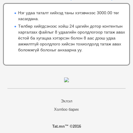
Нэг удаа таталт хийхэд таны хэтэвчнээс 3000.00 төг
хасагдана.
Төлбөр хийгдсэнээс хойш 24 цагийн дотор контентын
харгалзах файлыг 8 удаагийн оролдлогоор татаж авах
ёстой ба хугацаа хэтэрсэн болон 8 аас дээш удаа
амжилтгүй оролдлого хийсэн тохиолдолд татаж авах
боломжгүй болохыг анхаарна уу.
Эхлэл
Холбоо барих
Tat.mn™ ©2016