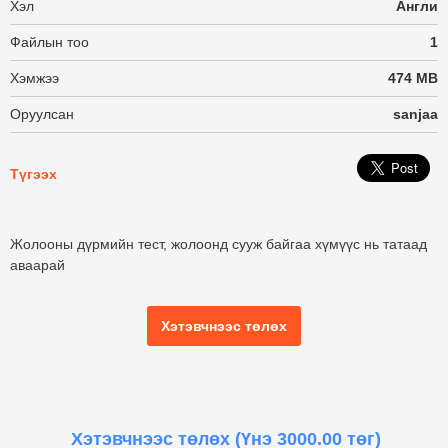
Хэл
Англи
Файлын тоо
1
Хэмжээ
474 MB
Оруулсан
sanjaa
Түгээх
Жолооны дүрмийн тест, жолоонд сууж байгаа хүмүүс нь татаад
аваарай
Хэтэвчнээс төлөх
Хэтэвчнээс төлөх
(Үнэ 3000.00 төг)