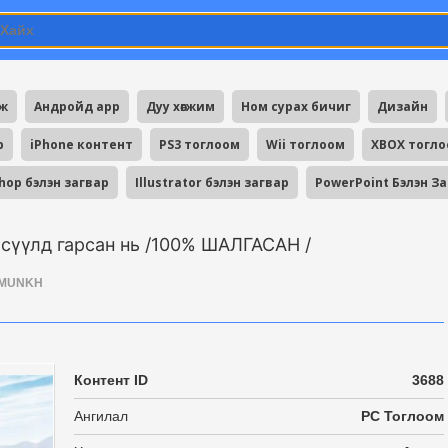
мж
Андройд app
Дуу хөгжим
Ном сурах бичиг
Дизайн
p
iPhone контент
PS3 тоглоом
Wii тоглоом
XBOX тогл
hop бэлэн загвар
Illustrator бэлэн загвар
PowerPoint Бэлэн З
 сүүлд гарсан нь /100% ШАЛГАСАН /
MUNKH
Контент ID
3688
Ангилал
PC Тоглоом