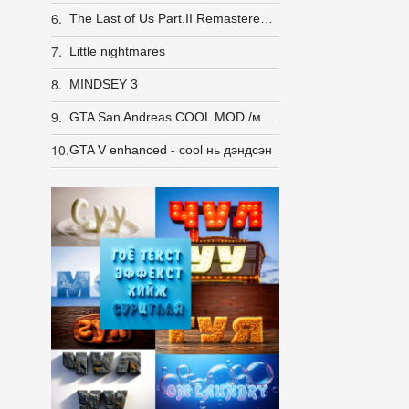
6.
The Last of Us Part.II Remastered InsaneRamZes /100% шалгасан/
7.
Little nightmares
8.
MINDSEY 3
9.
GTA San Andreas COOL MOD /монгол/
10.
GTA V enhanced - cool нь дэндсэн