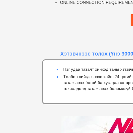
ONLINE CONNECTION REQUIREMENTS: 5
Хэтэвчнээс төлөх
(Үнэ 3000
Нэг удаа таталт хийхэд таны хэтэвч
Төлбөр хийгдсэнээс хойш 24 цагий
татаж авах ёстой ба хугацаа хэтэр
тохиолдолд татаж авах боломжгүй 