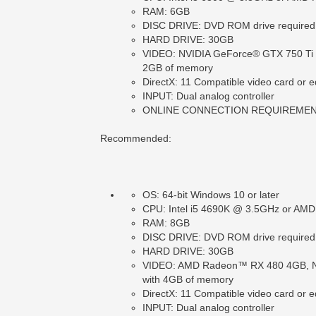
RAM: 6GB
DISC DRIVE: DVD ROM drive required fo
HARD DRIVE: 30GB
VIDEO: NVIDIA GeForce® GTX 750 Ti 
2GB of memory
DirectX: 11 Compatible video card or e
INPUT: Dual analog controller
ONLINE CONNECTION REQUIREMENTS: 1
Recommended:
OS: 64-bit Windows 10 or later
CPU: Intel i5 4690K @ 3.5GHz or AMD
RAM: 8GB
DISC DRIVE: DVD ROM drive required fo
HARD DRIVE: 30GB
VIDEO: AMD Radeon™ RX 480 4GB, NV
with 4GB of memory
DirectX: 11 Compatible video card or e
INPUT: Dual analog controller