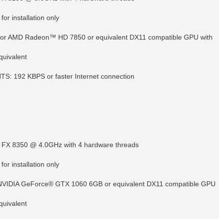
r installation only
or AMD Radeon™ HD 7850 or equivalent DX11 compatible GPU with
quivalent
92 KBPS or faster Internet connection
 FX 8350 @ 4.0GHz with 4 hardware threads
r installation only
IDIA GeForce® GTX 1060 6GB or equivalent DX11 compatible GPU
quivalent