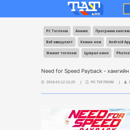
PC Тоглоом
Аниме
Программ ханга
Вэб хөгжүүлэлт
Комик ном
Android Ap
Жижиг тоглоом
Цуврал кино
Photos
Need for Speed Payback - хамгийн
2018-03-12 12:25
|
PC ТОГЛООМ
|