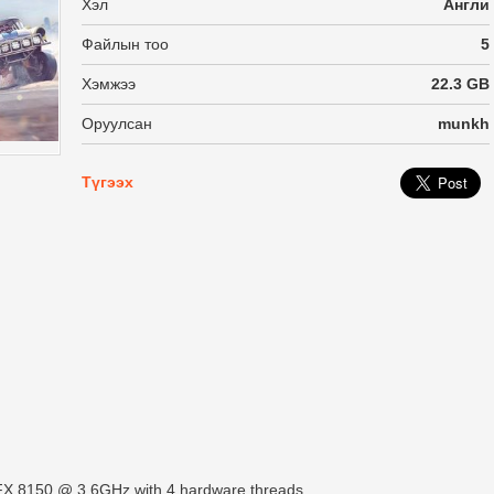
Хэл
Англи
Файлын тоо
5
Хэмжээ
22.3 GB
Оруулсан
munkh
Түгээх
FX 8150 @ 3.6GHz with 4 hardware threads