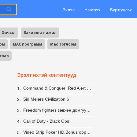
Эхлэл
Нэвтрэх
Бүртгүүлэх
Хичээл
Захиалгат ажил
оом
MAC программ
Mac Тоглоом
агвар
Эрэлт ихтэй контентууд
1.
Command & Conquer: Red Alert 2 + Yuri's Revenge [LINUX] (wine)
2.
Sid Meiers Civilization 6
3.
Freedom fighters зөвхөн домгууд л мэднэ пээ
4.
Call of Duty - Black Ops
5.
Video Strip Poker HD.Bonus opponents