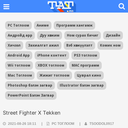
PC Тоглоом
Аниме
Программ хангамж
Андройд app
Дуу хөгжим
Ном сурах бичиг
Дизайн
Хичээл
Захиалгат ажил
Вэб хөгжүүлэлт
Комик ном
Android App
iPhone контент
PS3 тоглоом
Wii тоглоом
XBOX тоглоом
MAC программ
Mac Тоглоом
Жижиг тоглоом
Цуврал кино
Photoshop бэлэн загвар
Illustrator бэлэн загвар
PowerPoint Бэлэн Загвар
Street Fighter X Tekken
2021-08-26 18:11
|
PC ТОГЛООМ
|
TSOODOL0917