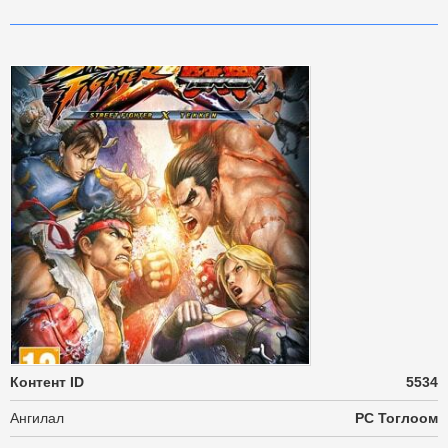
Контент ID
5534
Ангилал
PC Тоглоом