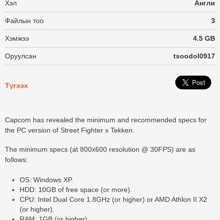
Хэл
Англи
Файлын тоо
3
Хэмжээ
4.5 GB
Оруулсан
tsoodol0917
Түгээх
Capcom has revealed the minimum and recommended specs for
the PC version of Street Fighter x Tekken.
The minimum specs (at 800x600 resolution @ 30FPS) are as
follows:
OS: Windows XP.
HDD: 10GB of free space (or more).
CPU: Intel Dual Core 1.8GHz (or higher) or AMD Athlon II X2
(or higher).
RAM: 1GB (or higher).