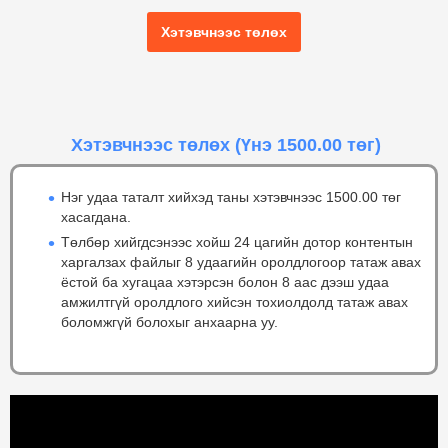
Хэтэвчнээс төлөх
Хэтэвчнээс төлөх
(Үнэ 1500.00 төг)
Нэг удаа таталт хийхэд таны хэтэвчнээс 1500.00 төг
хасагдана.
Төлбөр хийгдсэнээс хойш 24 цагийн дотор контентын
харгалзах файлыг 8 удаагийн оролдлогоор татаж авах
ёстой ба хугацаа хэтэрсэн болон 8 аас дээш удаа
амжилтгүй оролдлого хийсэн тохиолдолд татаж авах
боломжгүй болохыг анхаарна уу.