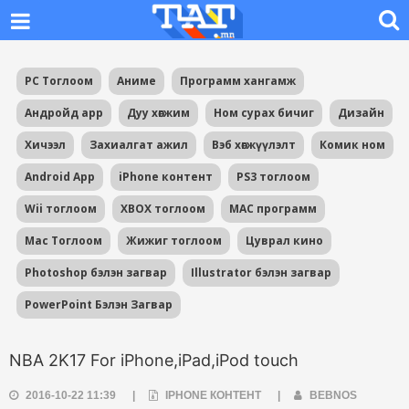
PC Тоглоом
Аниме
Программ хангамж
Андройд app
Дуу хөгжим
Ном сурах бичиг
Дизайн
Хичээл
Захиалгат ажил
Вэб хөгжүүлэлт
Комик ном
Android App
iPhone контент
PS3 тоглоом
Wii тоглоом
XBOX тоглоом
MAC программ
Mac Тоглоом
Жижиг тоглоом
Цуврал кино
Photoshop бэлэн загвар
Illustrator бэлэн загвар
PowerPoint Бэлэн Загвар
NBA 2K17 For iPhone,iPad,iPod touch
2016-10-22 11:39
|
IPHONE КОНТЕНТ
|
BEBNOS