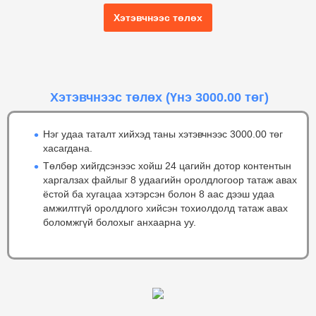
Хэтэвчнээс төлөх
Хэтэвчнээс төлөх
(Үнэ 3000.00 төг)
Нэг удаа таталт хийхэд таны хэтэвчнээс 3000.00 төг
хасагдана.
Төлбөр хийгдсэнээс хойш 24 цагийн дотор контентын
харгалзах файлыг 8 удаагийн оролдлогоор татаж авах
ёстой ба хугацаа хэтэрсэн болон 8 аас дээш удаа
амжилтгүй оролдлого хийсэн тохиолдолд татаж авах
боломжгүй болохыг анхаарна уу.