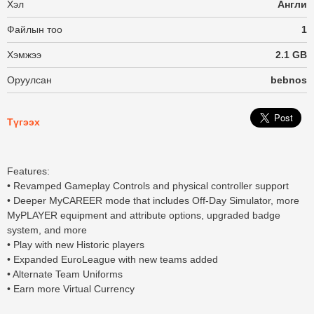
Хэл
Англи
Файлын тоо
1
Хэмжээ
2.1 GB
Оруулсан
bebnos
Түгээх
Features:
• Revamped Gameplay Controls and physical controller support
• Deeper MyCAREER mode that includes Off-Day Simulator, more
MyPLAYER equipment and attribute options, upgraded badge
system, and more
• Play with new Historic players
• Expanded EuroLeague with new teams added
• Alternate Team Uniforms
• Earn more Virtual Currency