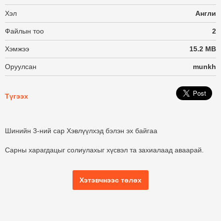
Хэл
Англи
Файлын тоо
2
Хэмжээ
15.2 MB
Оруулсан
munkh
Түгээх
Шинийн 3-ний сар Хэвлүүлхэд бэлэн эх байгаа
Сарны харагдацыг солиулахыг хүсвэл та захиалаад аваарай.
Хэтэвчнээс төлөх