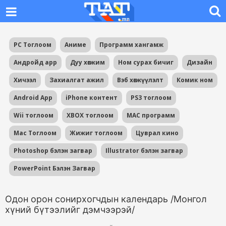
PC Тоглоом
Аниме
Программ хангамж
Андройд app
Дуу хөгжим
Ном сурах бичиг
Дизайн
Хичээл
Захиалгат ажил
Вэб хөгжүүлэлт
Комик ном
Android App
iPhone контент
PS3 тоглоом
Wii тоглоом
XBOX тоглоом
MAC программ
Mac Тоглоом
Жижиг тоглоом
Цуврал кино
Photoshop бэлэн загвар
Illustrator бэлэн загвар
PowerPoint Бэлэн Загвар
Одон орон сонирхогчдын календарь /Монгол
хүний бүтээлийг дэмчээрэй/