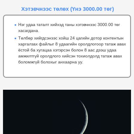
Хэтэвчнээс төлөх
(Үнэ 3000.00 төг)
Нэг удаа таталт хийхэд таны хэтэвчнээс 3000.00 төг
хасагдана.
Төлбөр хийгдсэнээс хойш 24 цагийн дотор контентын
харгалзах файлыг 8 удаагийн оролдлогоор татаж авах
ёстой ба хугацаа хэтэрсэн болон 8 аас дээш удаа
амжилтгүй оролдлого хийсэн тохиолдолд татаж авах
боломжгүй болохыг анхаарна уу.