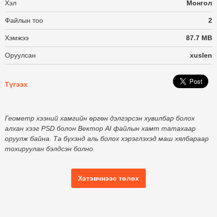
Хэл
Монгол
Файлын тоо
2
Хэмжээ
87.7 MB
Оруулсан
xuslen
Түгээх
Геометр хээний хамгийн өргөн дэлгэрсэн хувилбар болох
алхан хээг PSD болон Вектор AI файлын хамт татахаар
оруулж байна. Та бүхэнд аль болох хэрэглэхэд маш хялбараар
тохируулан бэлдсэн болно.
Хэтэвчнээс төлөх