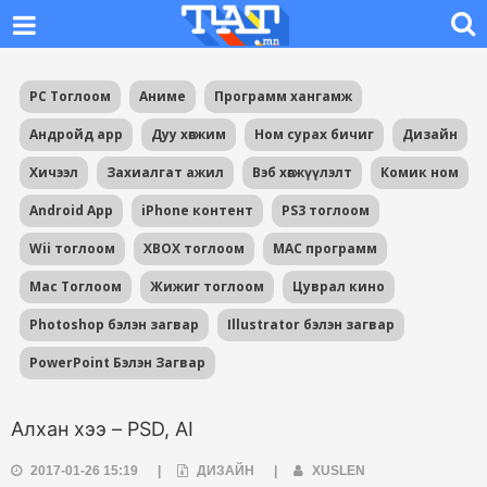
PC Тоглоом
Аниме
Программ хангамж
Андройд app
Дуу хөгжим
Ном сурах бичиг
Дизайн
Хичээл
Захиалгат ажил
Вэб хөгжүүлэлт
Комик ном
Android App
iPhone контент
PS3 тоглоом
Wii тоглоом
XBOX тоглоом
MAC программ
Mac Тоглоом
Жижиг тоглоом
Цуврал кино
Photoshop бэлэн загвар
Illustrator бэлэн загвар
PowerPoint Бэлэн Загвар
Алхан хээ – PSD, AI
2017-01-26 15:19
|
ДИЗАЙН
|
XUSLEN