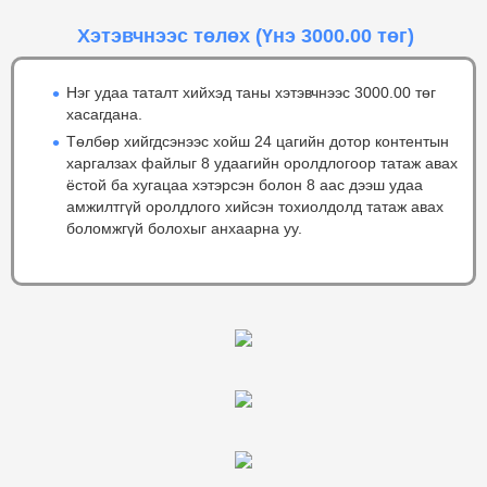
Хэтэвчнээс төлөх
(Үнэ 3000.00 төг)
Нэг удаа таталт хийхэд таны хэтэвчнээс 3000.00 төг
хасагдана.
Төлбөр хийгдсэнээс хойш 24 цагийн дотор контентын
харгалзах файлыг 8 удаагийн оролдлогоор татаж авах
ёстой ба хугацаа хэтэрсэн болон 8 аас дээш удаа
амжилтгүй оролдлого хийсэн тохиолдолд татаж авах
боломжгүй болохыг анхаарна уу.