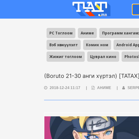
PC Тоглоом
Аниме
Программ ханга
Вэб хөгжүүлэлт
Комик ном
Android Ap
Жижиг тоглоом
Цуврал кино
Photos
(Boruto 21-30 анги хүртэл) [ТАТАХ
2018-12-24 11:17
|
АНИМЕ
|
SERP