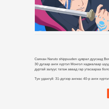
Саяхан Naruto shippuuden цуврал дуусаад Boru
30 дугаар анги хүртэл Монгол хадмалаар шууд
дуртай залуус татаж аваад гар утасаараа бол
Тун удахгүй:
31-дүгээр ангиас 40-р анги хүртэ