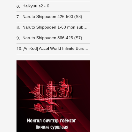
6.
Haikyuu s2 - 6
7.
Naruto Shippuden 426-500 (S8) Монгол хэлээр Татах (480p HD)
8.
Naruto Shippuden 1-60 mon sub & dub (S1) Татах
9.
Naruto Shippuden 366-425 (S7) Монгол хэлээр Татах (480p HD)
10.
[AniKod] Accel World Infinite Burst [BD]