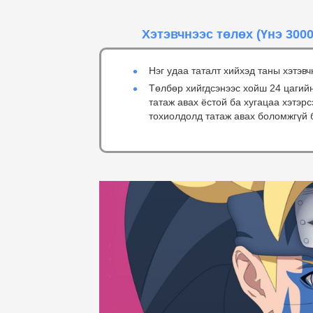
Хэтэвчнээс төлөх
(Үнэ 3000
Нэг удаа таталт хийхэд таны хэтэвч
Төлбөр хийгдсэнээс хойш 24 цагий
татаж авах ёстой ба хугацаа хэтэр
тохиолдолд татаж авах боломжгүй 