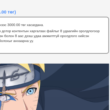
.00 төг)
нээс 3000.00 төг хасагдана.
н дотор контентын харгалзах файлыг 8 удаагийн оролдлогоор
сэн болон 8 аас дээш удаа амжилтгүй оролдлого хийсэн
болохыг анхаарна уу.