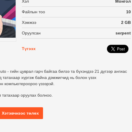
Хэл
Монгол
Файлын тоо
10
Хэмжээ
2 GB
Оруулсан
serpent
Түгээх
to - гийн цуврал гарч байгаа билээ та бүхэндээ 21 дүгээр ангиас
 татахаар хүргэж байна дэмжигчид нь болон үзэх
он компьютероороо үзээрэй.
л татахаар оруулах болноо.
Хэтэвчнээс төлөх