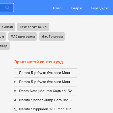
Эхлэл
Нэвтрэх
Бүртгүүлэх
Хичээл
Захиалгат ажил
оом
MAC программ
Mac Тоглоом
агвар
Эрэлт ихтэй контентууд
1.
Pororo 5-р бүлэг бүх анги Монгол хэлээр
2.
Pororo 5-р бүлэг бүх анги Монгол хэлээр
3.
Death Note [Монгол Хадмал] Бүх анги Татах
4.
Naruto Shonen Jump Бага нас 61-80
5.
Naruto Shippuden 1-60 mon sub & dub (S1)