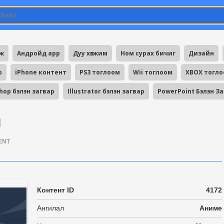
мж
Андройд app
Дуу хөгжим
Ном сурах бичиг
Дизайн
p
iPhone контент
PS3 тоглоом
Wii тоглоом
XBOX тогл
hop бэлэн загвар
Illustrator бэлэн загвар
PowerPoint Бэлэн З
]
ENT
Контент ID
4172
Ангилал
Аниме