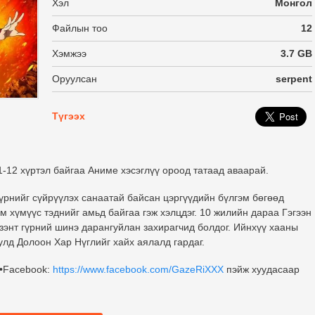
Хэл
Монгол
Файлын тоо
12
Хэмжээ
3.7 GB
Оруулсан
serpent
Түгээх
1-12 хүртэл байгаа Аниме хэсэглүү ороод татаад аваарай.
гүрнийг сүйрүүлэх санаатай байсан цэргүүдийн бүлгэм бөгөөд
рим хүмүүс тэднийг амьд байгаа гэж хэлцдэг. 10 жилийн дараа Гэгээн
зэнт гүрний шинэ дарангуйлан захирагчид болдог. Ийнхүү хааны
улд Долоон Хар Нүглийг хайх аялалд гардаг.
 •Facebook:
https://www.facebook.com/GazeRiXXX
пэйж хуудасаар