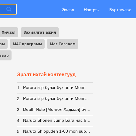
Эхлэл
Нэвтрэх
Бүртгүүлэх
Хичээл
Захиалгат ажил
оом
MAC программ
Mac Тоглоом
агвар
Эрэлт ихтэй контентууд
1.
Pororo 5-р бүлэг бүх анги Монгол хэлээр
2.
Pororo 5-р бүлэг бүх анги Монгол хэлээр
3.
Death Note [Монгол Хадмал] Бүх анги Татах
4.
Naruto Shonen Jump Бага нас 61-80
5.
Naruto Shippuden 1-60 mon sub & dub (S1)