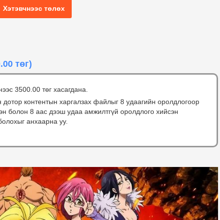
Хэтэвчнээс төлөх
.00 төг)
нээс 3500.00 төг хасагдана.
н дотор контентын харгалзах файлыг 8 удаагийн оролдлогоор
сэн болон 8 аас дээш удаа амжилтгүй оролдлого хийсэн
болохыг анхаарна уу.