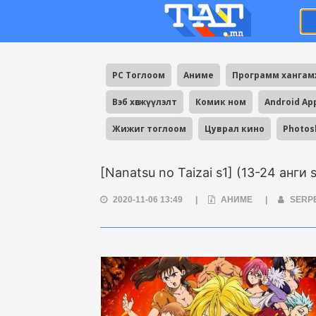
PC Тоглоом
Аниме
Программ ханга
Вэб хөгжүүлэлт
Комик ном
Android Ap
Жижиг тоглоом
Цуврал кино
Photos
[Nanatsu no Taizai s1] (13-24 анги 
2020-11-06 13:49
|
АНИМЕ
|
SERP