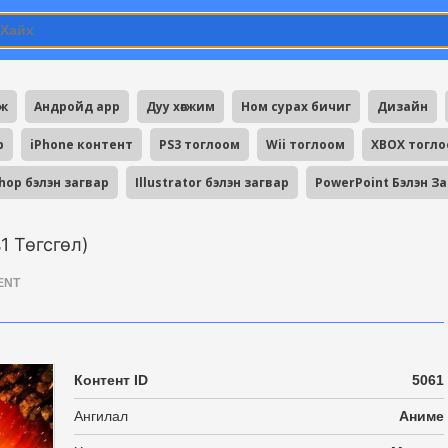
мж
Андройд app
Дуу хөгжим
Ном сурах бичиг
Дизайн
p
iPhone контент
PS3 тоглоом
Wii тоглоом
XBOX тогл
hop бэлэн загвар
Illustrator бэлэн загвар
PowerPoint Бэлэн З
s1 Төгсгөл)
ENT
Контент ID
5061
Ангилал
Аниме