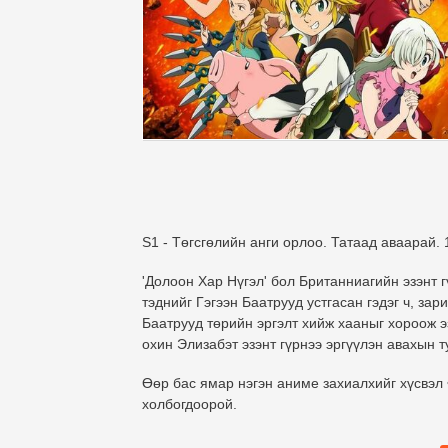
S1 - Төгсгөлийн анги орлоо. Татаад аваарай. 
'Долоон Хар Нүгэл' бол Британниагийн эзэнт 
тэднийг Гэгээн Баатрууд устгасан гэдэг ч, за
Баатрууд төрийн эргэлт хийж хааныг хороож э
охин Элизабэт эзэнт гүрнээ эргүүлэн авахын т
Өөр бас ямар нэгэн аниме захиалхийг хүсвэл
холбогдоорой.