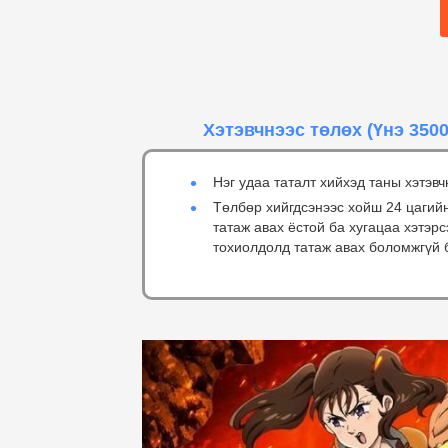
Хэтэвчнээс төлөх
(Үнэ 3500
Нэг удаа таталт хийхэд таны хэтэвч
Төлбөр хийгдсэнээс хойш 24 цагий
татаж авах ёстой ба хугацаа хэтэр
тохиолдолд татаж авах боломжгүй 