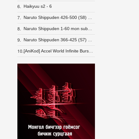
6.
Haikyuu s2 - 6
7.
Naruto Shippuden 426-500 (S8) Монгол хэлээр Татах (480p HD)
8.
Naruto Shippuden 1-60 mon sub & dub (S1) Татах
9.
Naruto Shippuden 366-425 (S7) Монгол хэлээр Татах (480p HD)
10.
[AniKod] Accel World Infinite Burst [BD]