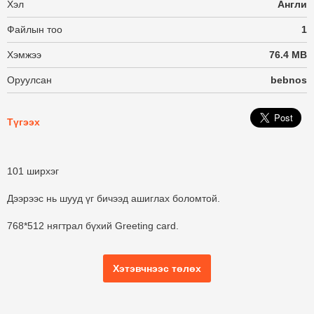
Хэл
Англи
Файлын тоо
1
Хэмжээ
76.4 MB
Оруулсан
bebnos
Түгээх
101 ширхэг
Дээрээс нь шууд үг бичээд ашиглах боломтой.
768*512 нягтрал бүхий Greeting card.
Хэтэвчнээс төлөх