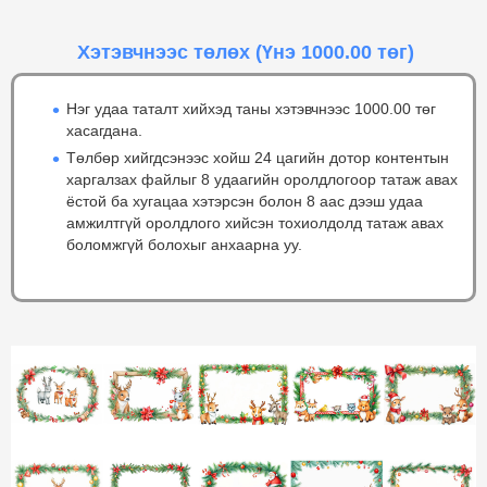
Хэтэвчнээс төлөх
(Үнэ 1000.00 төг)
Нэг удаа таталт хийхэд таны хэтэвчнээс 1000.00 төг
хасагдана.
Төлбөр хийгдсэнээс хойш 24 цагийн дотор контентын
харгалзах файлыг 8 удаагийн оролдлогоор татаж авах
ёстой ба хугацаа хэтэрсэн болон 8 аас дээш удаа
амжилтгүй оролдлого хийсэн тохиолдолд татаж авах
боломжгүй болохыг анхаарна уу.