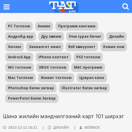
PC Тоглоом
Аниме
Программ хангамж
Андройд app
Дуу хөгжим
Ном сурах бичиг
Дизайн
Хичээл
Захиалгат ажил
Вэб хөгжүүлэлт
Комик ном
Android App
iPhone контент
PS3 тоглоом
Wii тоглоом
XBOX тоглоом
MAC программ
Mac Тоглоом
Жижиг тоглоом
Цуврал кино
Photoshop бэлэн загвар
Illustrator бэлэн загвар
PowerPoint Бэлэн Загвар
Шинэ жилийн мэндчилгээний карт 101 ширхэг
2023-12-12 18:21
|
ДИЗАЙН
|
BEBNOS