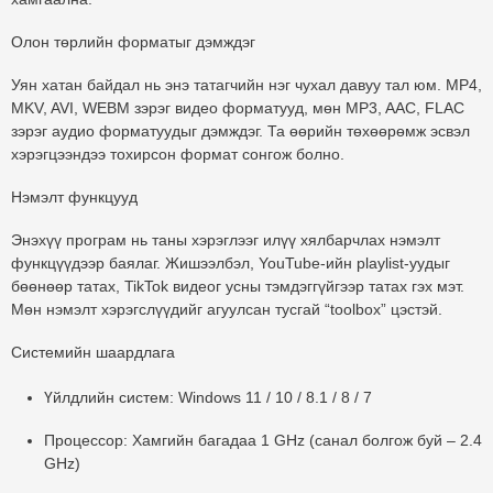
Олон төрлийн форматыг дэмждэг
Уян хатан байдал нь энэ татагчийн нэг чухал давуу тал юм. MP4,
MKV, AVI, WEBM зэрэг видео форматууд, мөн MP3, AAC, FLAC
зэрэг аудио форматуудыг дэмждэг. Та өөрийн төхөөрөмж эсвэл
хэрэгцээндээ тохирсон формат сонгож болно.
Нэмэлт функцууд
Энэхүү програм нь таны хэрэглээг илүү хялбарчлах нэмэлт
функцүүдээр баялаг. Жишээлбэл, YouTube-ийн playlist-уудыг
бөөнөөр татах, TikTok видеог усны тэмдэггүйгээр татах гэх мэт.
Мөн нэмэлт хэрэгслүүдийг агуулсан тусгай “toolbox” цэстэй.
Системийн шаардлага
Үйлдлийн систем:
Windows 11 / 10 / 8.1 / 8 / 7
Процессор:
Хамгийн багадаа 1 GHz (санал болгож буй – 2.4
GHz)