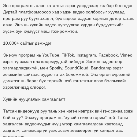
Энэ програм нь олон таталтыг зэрэг удирдахад хялбар болгодог.
Дуртай платформоосоо хэд хэдэн видео холбоосыг хуулаад
програм руу буулгахад л, бүх видеог хэдхэн хормын дотор татаж
авна. Энэ нь хувийн видео цуглуулгаа хурдан бүрдүүлэхийг
хүсэж буй хүмүүст маш тохиромжтой.
10,000+ сайтыг дэмждэг
Энэхүү програм нь YouTube, TikTok, Instagram, Facebook, Vimeo
зэрэг түгээмэл платформуудтай нийцдэг. Зөвхөн видеогоор
хязгаарлагдахгүй, мөн Spotify, SoundCloud, Bandcamp зэрэг
хөгжмийн сайтаас аудио татах боломжтой. Энэ өргөн хүрээний
дэмжлэг нь бараг бүх төрлийн вэб контентыг авах боломжийг
хэрэглэгчдэд олгодог.
Хувийн нууцлалын хамгаалалт
Татсан видеонууд руу тань хэн нэгэн нэвтрэх вий гэж санаа зовж
байна уу? Энэхүү програм нь “хувийн видео горим”-той. Таны
хадгалсан видеонуудыг нууц үгээр хамгаалагдсан хавтсанд
хадгалж, санамсаргүй үзэх эсвэл зөвшөөрөлгүй хандалтаас
хамгаална.