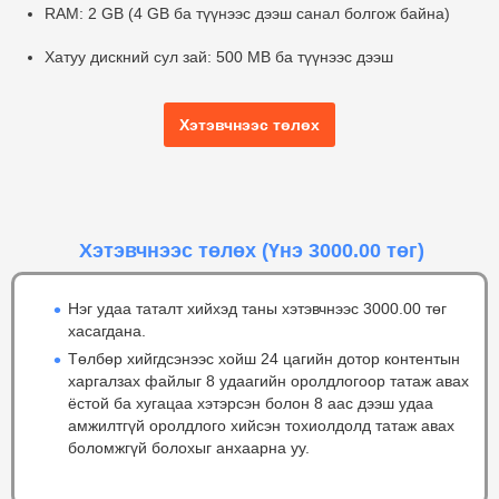
RAM:
2 GB (4 GB ба түүнээс дээш санал болгож байна)
Хатуу дискний сул зай:
500 MB ба түүнээс дээш
Хэтэвчнээс төлөх
Хэтэвчнээс төлөх
(Үнэ 3000.00 төг)
Нэг удаа таталт хийхэд таны хэтэвчнээс 3000.00 төг
хасагдана.
Төлбөр хийгдсэнээс хойш 24 цагийн дотор контентын
харгалзах файлыг 8 удаагийн оролдлогоор татаж авах
ёстой ба хугацаа хэтэрсэн болон 8 аас дээш удаа
амжилтгүй оролдлого хийсэн тохиолдолд татаж авах
боломжгүй болохыг анхаарна уу.