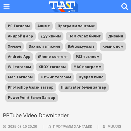
PC Тоглоом
Аниме
Программ хангамж
Андройд app
Дуу хөгжим
Ном сурах бичиг
Дизайн
Хичээл
Захиалгат ажил
Вэб хөгжүүлэлт
Комик ном
Android App
iPhone контент
PS3 тоглоом
Wii тоглоом
XBOX тоглоом
MAC программ
Mac Тоглоом
Жижиг тоглоом
Цуврал кино
Photoshop бэлэн загвар
Illustrator бэлэн загвар
PowerPoint Бэлэн Загвар
PPTube Video Downloader
2025-08-10 20:30
|
ПРОГРАММ ХАНГАМЖ
|
MUUJIG