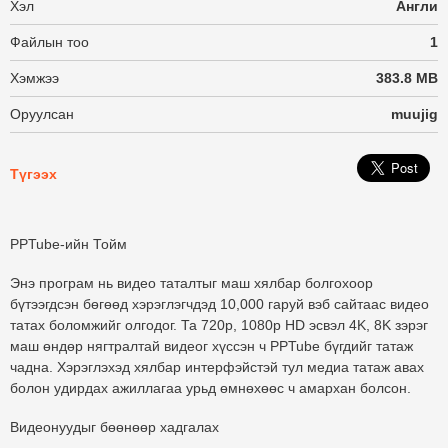
Хэл
Англи
Файлын тоо
1
Хэмжээ
383.8 MB
Оруулсан
muujig
Түгээх
PPTube-ийн Тойм
Энэ програм нь видео таталтыг маш хялбар болгохоор
бүтээгдсэн бөгөөд хэрэглэгчдэд 10,000 гаруй вэб сайтаас видео
татах боломжийг олгодог. Та 720p, 1080p HD эсвэл 4K, 8K зэрэг
маш өндөр нягтралтай видеог хүссэн ч PPTube бүгдийг татаж
чадна. Хэрэглэхэд хялбар интерфэйстэй тул медиа татаж авах
болон удирдах ажиллагаа урьд өмнөхөөс ч амархан болсон.
Видеонуудыг бөөнөөр хадгалах