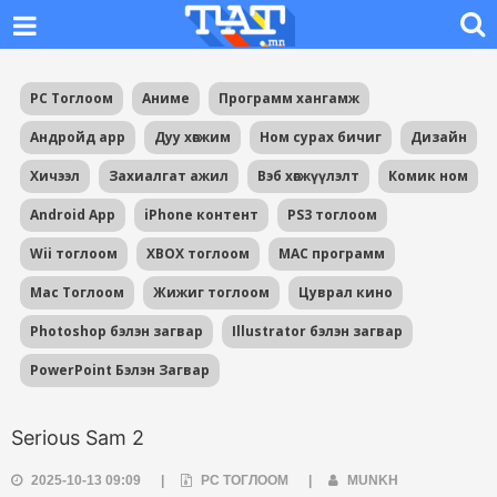
PC Тоглоом
Аниме
Программ хангамж
Андройд app
Дуу хөгжим
Ном сурах бичиг
Дизайн
Хичээл
Захиалгат ажил
Вэб хөгжүүлэлт
Комик ном
Android App
iPhone контент
PS3 тоглоом
Wii тоглоом
XBOX тоглоом
MAC программ
Mac Тоглоом
Жижиг тоглоом
Цуврал кино
Photoshop бэлэн загвар
Illustrator бэлэн загвар
PowerPoint Бэлэн Загвар
Serious Sam 2
2025-10-13 09:09
|
PC ТОГЛООМ
|
MUNKH