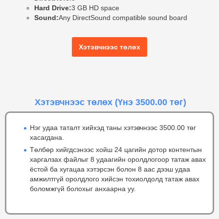
Hard Drive:
3 GB HD space
Sound:
Any DirectSound compatible sound board
Хэтэвчнээс төлөх
Хэтэвчнээс төлөх
(Үнэ 3500.00 төг)
Нэг удаа таталт хийхэд таны хэтэвчнээс 3500.00 төг
хасагдана.
Төлбөр хийгдсэнээс хойш 24 цагийн дотор контентын
харгалзах файлыг 8 удаагийн оролдлогоор татаж авах
ёстой ба хугацаа хэтэрсэн болон 8 аас дээш удаа
амжилтгүй оролдлого хийсэн тохиолдолд татаж авах
боломжгүй болохыг анхаарна уу.