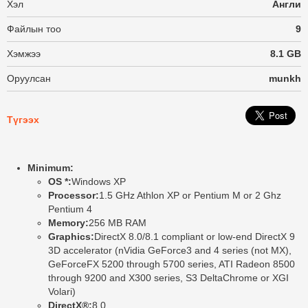
Хэл
Англи
Файлын тоо
9
Хэмжээ
8.1 GB
Оруулсан
munkh
Түгээх
Minimum:
OS *:
Windows XP
Processor:
1.5 GHz Athlon XP or Pentium M or 2 Ghz
Pentium 4
Memory:
256 MB RAM
Graphics:
DirectX 8.0/8.1 compliant or low-end DirectX 9
3D accelerator (nVidia GeForce3 and 4 series (not MX),
GeForceFX 5200 through 5700 series, ATI Radeon 8500
through 9200 and X300 series, S3 DeltaChrome or XGI
Volari)
DirectX®:
8.0