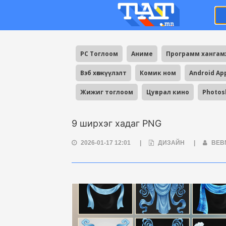
PC Тоглоом
Аниме
Программ ханга
Вэб хөгжүүлэлт
Комик ном
Android Ap
Жижиг тоглоом
Цуврал кино
Photos
9 ширхэг хадаг PNG
2026-01-17 12:01
|
ДИЗАЙН
|
BEB