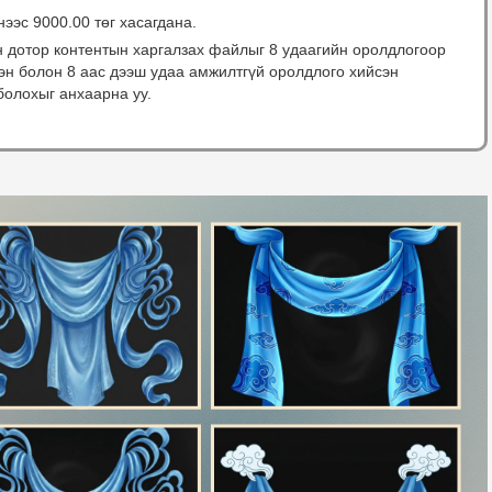
нээс 9000.00 төг хасагдана.
н дотор контентын харгалзах файлыг 8 удаагийн оролдлогоор
сэн болон 8 аас дээш удаа амжилтгүй оролдлого хийсэн
болохыг анхаарна уу.