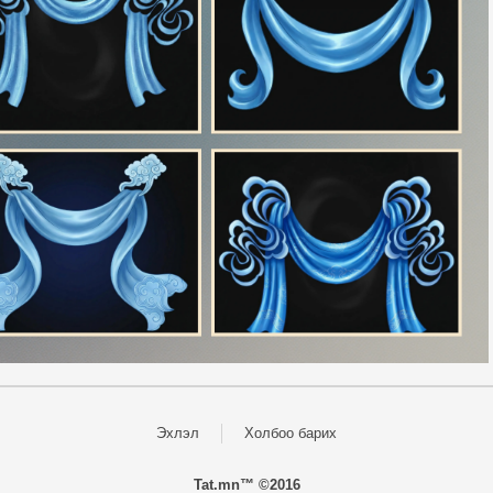
Эхлэл
Холбоо барих
Tat.mn™ ©2016