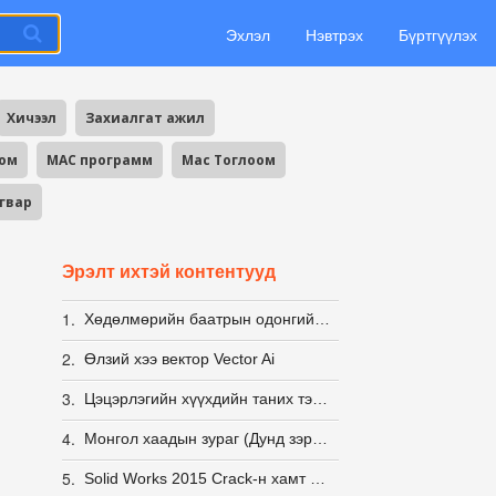
Эхлэл
Нэвтрэх
Бүртгүүлэх
Хичээл
Захиалгат ажил
оом
MAC программ
Mac Тоглоом
агвар
Эрэлт ихтэй контентууд
1.
Хөдөлмөрийн баатрын одонгийн загвар PSD
2.
Өлзий хээ вектор Vector Ai
3.
Цэцэрлэгийн хүүхдийн таних тэмдэг
4.
Монгол хаадын зураг (Дунд зэргийн нягтралтай)
5.
Solid Works 2015 Crack-н хамт 100% ажилладаг