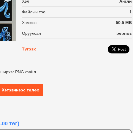
Хэл
Англи
Файлын тоо
1
Хэмжээ
50.5 MB
Оруулсан
bebnos
Түгээх
9 ширхэг PNG файл
Хэтэвчнээс төлөх
.00 төг)