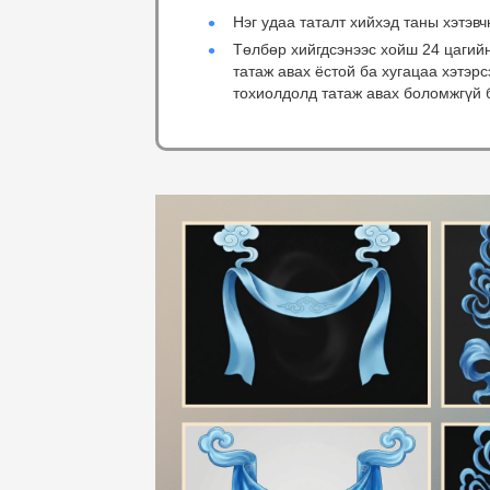
Нэг удаа таталт хийхэд таны хэтэвч
Төлбөр хийгдсэнээс хойш 24 цагий
татаж авах ёстой ба хугацаа хэтэр
тохиолдолд татаж авах боломжгүй 