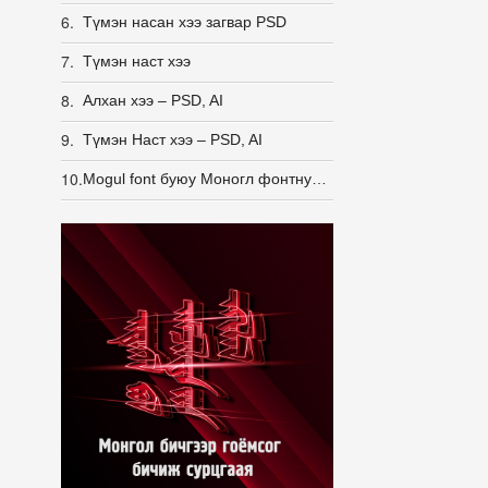
6.
Түмэн насан хээ загвар PSD
7.
Түмэн наст хээ
8.
Алхан хээ – PSD, AI
9.
Түмэн Наст хээ – PSD, AI
10.
Mogul font буюу Моногл фонтнууд