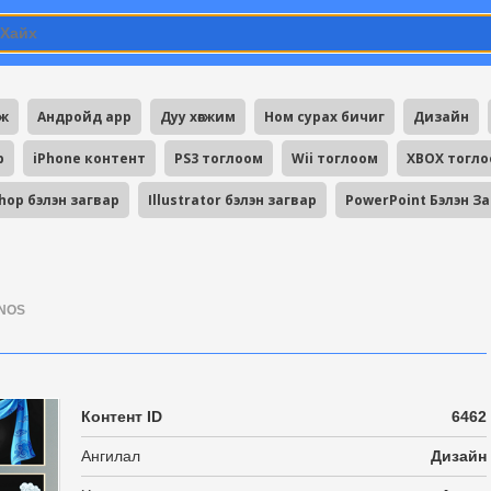
мж
Андройд app
Дуу хөгжим
Ном сурах бичиг
Дизайн
p
iPhone контент
PS3 тоглоом
Wii тоглоом
XBOX тогл
hop бэлэн загвар
Illustrator бэлэн загвар
PowerPoint Бэлэн З
NOS
Контент ID
6462
Ангилал
Дизайн