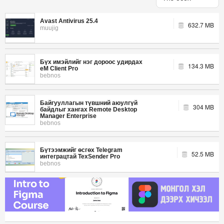
Avast Antivirus 25.4
632.7 MB
muujig
Бүх имэйлийг нэг дороос удирдах
134.3 MB
eM Client Pro
bebnos
Байгууллагын түвшний аюулгүй
304 MB
байдлыг хангах Remote Desktop
Manager Enterprise
bebnos
Бүтээмжийг өсгөх Telegram
52.5 MB
интеграцтай TexSender Pro
bebnos