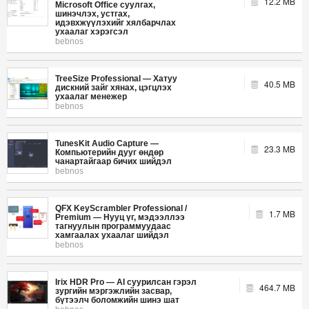
12.2 MB
Microsoft Office суулгах,
шинэчлэх, устгах,
идэвхжүүлэхийг хялбарчлах
ухаалаг хэрэгсэл
bebnos
TreeSize Professional — Хатуу
40.5 MB
дискний зайг хянах, цэгцлэх
ухаалаг менежер
bebnos
TunesKit Audio Capture —
23.3 MB
Компьютерийн дууг өндөр
чанартайгаар бичих шийдэл
bebnos
QFX KeyScrambler Professional /
1.7 MB
Premium — Нууц үг, мэдээллээ
тагнуулын программуудаас
хамгаалах ухаалаг шийдэл
bebnos
Irix HDR Pro — AI суурилсан гэрэл
464.7 MB
зургийн мэргэжлийн засвар,
бүтээлч боломжийн шинэ шат