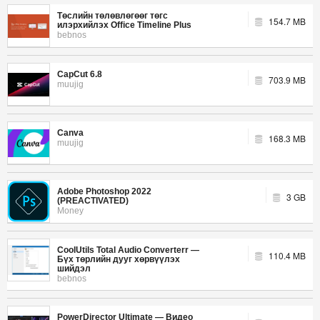
Төслийн төлөвлөгөөг төгс
154.7 MB
илэрхийлэх Office Timeline Plus
bebnos
CapCut 6.8
703.9 MB
muujig
Canva
168.3 MB
muujig
Adobe Photoshop 2022
3 GB
(PREACTIVATED)
Money
CoolUtils Total Audio Converterr —
110.4 MB
Бүх төрлийн дууг хөрвүүлэх
шийдэл
bebnos
PowerDirector Ultimate — Видео