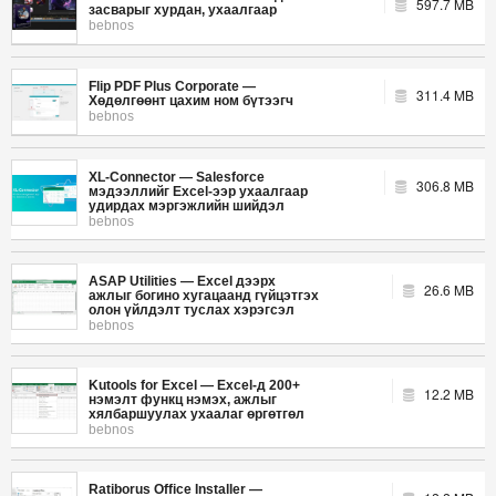
597.7 MB
засварыг хурдан, ухаалгаар
bebnos
Flip PDF Plus Corporate —
311.4 MB
Хөдөлгөөнт цахим ном бүтээгч
bebnos
XL-Connector — Salesforce
306.8 MB
мэдээллийг Excel-ээр ухаалгаар
удирдах мэргэжлийн шийдэл
bebnos
ASAP Utilities — Excel дээрх
26.6 MB
ажлыг богино хугацаанд гүйцэтгэх
олон үйлдэлт туслах хэрэгсэл
bebnos
Kutools for Excel — Excel-д 200+
12.2 MB
нэмэлт функц нэмэх, ажлыг
хялбаршуулах ухаалаг өргөтгөл
bebnos
Ratiborus Office Installer —