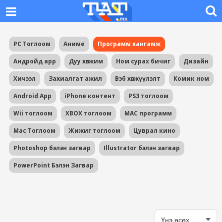
PC Тоглоом
Аниме
Программ хангамж
Андройд app
Дуу хөгжим
Ном сурах бичиг
Дизайн
Хичээл
Захиалгат ажил
Вэб хөгжүүлэлт
Комик ном
Android App
iPhone контент
PS3 тоглоом
Wii тоглоом
XBOX тоглоом
MAC программ
Mac Тоглоом
Жижиг тоглоом
Цуврал кино
Photoshop бэлэн загвар
Illustrator бэлэн загвар
PowerPoint Бэлэн Загвар