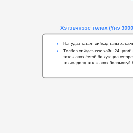
Хэтэвчнээс төлөх
(Үнэ 3000
Нэг удаа таталт хийхэд таны хэтэвч
Төлбөр хийгдсэнээс хойш 24 цагий
татаж авах ёстой ба хугацаа хэтэр
тохиолдолд татаж авах боломжгүй 