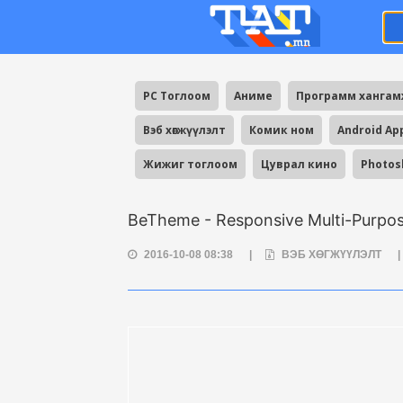
PC Тоглоом
Аниме
Программ ханга
Вэб хөгжүүлэлт
Комик ном
Android Ap
Жижиг тоглоом
Цуврал кино
Photos
BeTheme - Responsive Multi-Purpo
2016-10-08 08:38
|
ВЭБ ХӨГЖҮҮЛЭЛТ
|