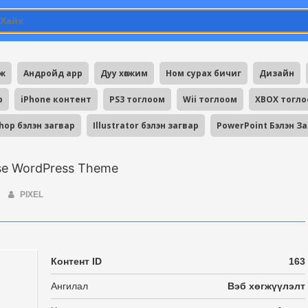
мж
Андройд app
Дуу хөгжим
Ном сурах бичиг
Дизайн
p
iPhone контент
PS3 тоглоом
Wii тоглоом
XBOX тогл
hop бэлэн загвар
Illustrator бэлэн загвар
PowerPoint Бэлэн З
se WordPress Theme
PIXEL
Контент ID
163
Ангилал
Вэб хөгжүүлэлт