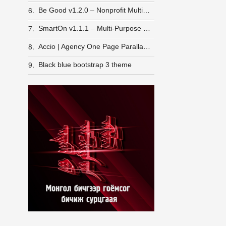
6.
Be Good v1.2.0 – Nonprofit Multi-purpose WordPress Theme
7.
SmartOn v1.1.1 – Multi-Purpose Ultimate WordPress Theme
8.
Accio | Agency One Page Parallax Responsive WordPress Theme
9.
Black blue bootstrap 3 theme