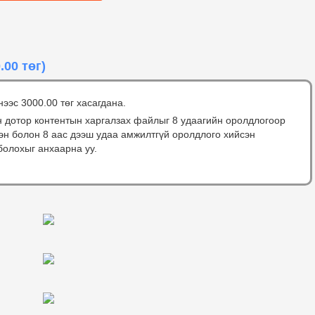
.00 төг)
нээс 3000.00 төг хасагдана.
н дотор контентын харгалзах файлыг 8 удаагийн оролдлогоор
сэн болон 8 аас дээш удаа амжилтгүй оролдлого хийсэн
болохыг анхаарна уу.