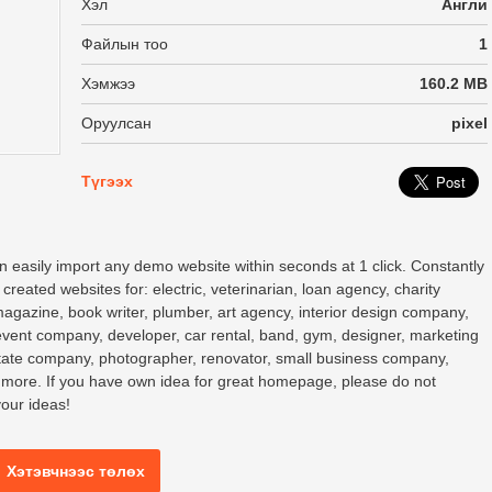
Хэл
Англи
Файлын тоо
1
Хэмжээ
160.2 MB
Оруулсан
pixel
Түгээх
 can easily import any demo website within seconds at 1 click. Constantly
eated websites for: electric, veterinarian, loan agency, charity
agazine, book writer, plumber, art agency, interior design company,
 event company, developer, car rental, band, gym, designer, marketing
state company, photographer, renovator, small business company,
 more. If you have own idea for great homepage, please do not
your ideas!
Хэтэвчнээс төлөх