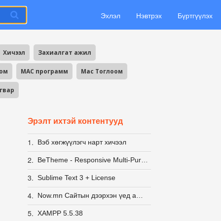
Эхлэл
Нэвтрэх
Бүртгүүлэх
Хичээл
Захиалгат ажил
оом
MAC программ
Mac Тоглоом
агвар
Эрэлт ихтэй контентууд
1.
Вэб хөгжүүлэгч нарт хичээл
2.
BeTheme - Responsive Multi-Purpose WordPress Theme
3.
Sublime Text 3 + License
4.
Now.mn Сайтын дээрхэн үед ашиглаж байсан Нүүр хуудас
5.
XAMPP 5.5.38