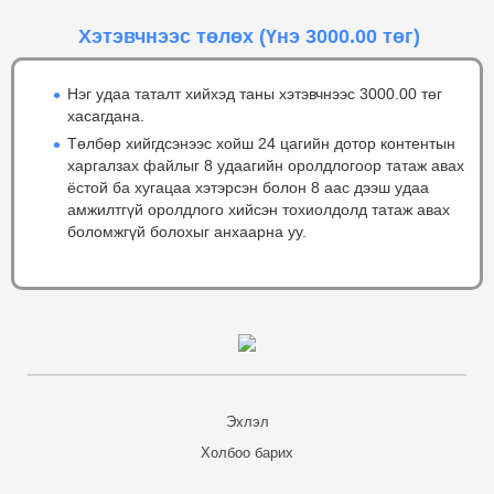
Хэтэвчнээс төлөх
(Үнэ 3000.00 төг)
Нэг удаа таталт хийхэд таны хэтэвчнээс 3000.00 төг
хасагдана.
Төлбөр хийгдсэнээс хойш 24 цагийн дотор контентын
харгалзах файлыг 8 удаагийн оролдлогоор татаж авах
ёстой ба хугацаа хэтэрсэн болон 8 аас дээш удаа
амжилтгүй оролдлого хийсэн тохиолдолд татаж авах
боломжгүй болохыг анхаарна уу.
Эхлэл
Холбоо барих