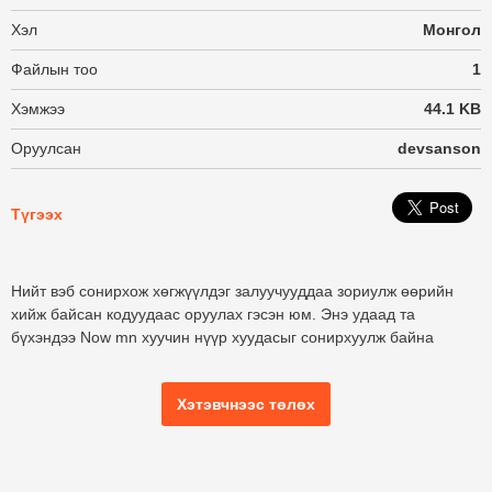
Хэл
Монгол
Файлын тоо
1
Хэмжээ
44.1 KB
Оруулсан
devsanson
Түгээх
Нийт вэб сонирхож хөгжүүлдэг залуучууддаа зориулж өөрийн
хийж байсан кодуудаас оруулах гэсэн юм. Энэ удаад та
бүхэндээ Now mn хуучин нүүр хуудасыг сонирхуулж байна
Хэтэвчнээс төлөх