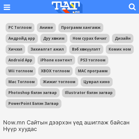
PC Тоглоом
Аниме
Программ хангамж
Андройд app
Дуу хөгжим
Ном сурах бичиг
Дизайн
Хичээл
Захиалгат ажил
Вэб хөгжүүлэлт
Комик ном
Android App
iPhone контент
PS3 тоглоом
Wii тоглоом
XBOX тоглоом
MAC программ
Mac Тоглоом
Жижиг тоглоом
Цуврал кино
Photoshop бэлэн загвар
Illustrator бэлэн загвар
PowerPoint Бэлэн Загвар
Now.mn Сайтын дээрхэн үед ашиглаж байсан
Нүүр хуудас