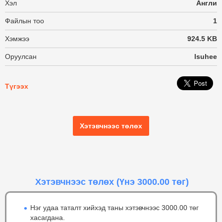
Хэл
Англи
Файлын тоо
1
Хэмжээ
924.5 KB
Оруулсан
lsuhee
Түгээх
Хэтэвчнээс төлөх
Хэтэвчнээс төлөх
(Үнэ 3000.00 төг)
Нэг удаа таталт хийхэд таны хэтэвчнээс 3000.00 төг
хасагдана.