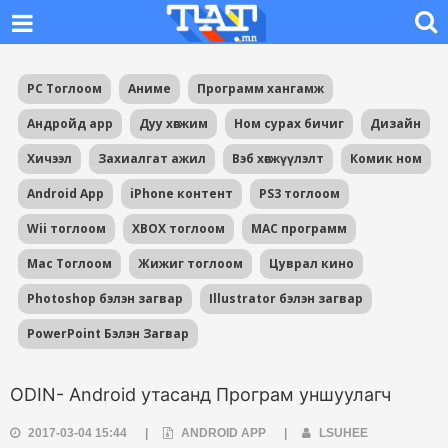
PC Тоглоом
Аниме
Программ хангамж
Андройд app
Дуу хөгжим
Ном сурах бичиг
Дизайн
Хичээл
Захиалгат ажил
Вэб хөгжүүлэлт
Комик ном
Android App
iPhone контент
PS3 тоглоом
Wii тоглоом
XBOX тоглоом
MAC программ
Mac Тоглоом
Жижиг тоглоом
Цуврал кино
Photoshop бэлэн загвар
Illustrator бэлэн загвар
PowerPoint Бэлэн Загвар
ODIN- Android утасанд Програм уншуулагч
2017-03-04 15:44
|
ANDROID APP
|
LSUHEE