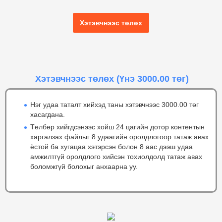
Хэтэвчнээс төлөх
Хэтэвчнээс төлөх
(Үнэ 3000.00 төг)
Нэг удаа таталт хийхэд таны хэтэвчнээс 3000.00 төг
хасагдана.
Төлбөр хийгдсэнээс хойш 24 цагийн дотор контентын
харгалзах файлыг 8 удаагийн оролдлогоор татаж авах
ёстой ба хугацаа хэтэрсэн болон 8 аас дээш удаа
амжилтгүй оролдлого хийсэн тохиолдолд татаж авах
боломжгүй болохыг анхаарна уу.