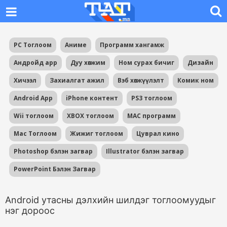
PC Тоглоом
Аниме
Программ хангамж
Андройд app
Дуу хөгжим
Ном сурах бичиг
Дизайн
Хичээл
Захиалгат ажил
Вэб хөгжүүлэлт
Комик ном
Android App
iPhone контент
PS3 тоглоом
Wii тоглоом
XBOX тоглоом
MAC программ
Mac Тоглоом
Жижиг тоглоом
Цуврал кино
Photoshop бэлэн загвар
Illustrator бэлэн загвар
PowerPoint Бэлэн Загвар
Android утасны дэлхийн шилдэг тоглоомуудыг
нэг дороос