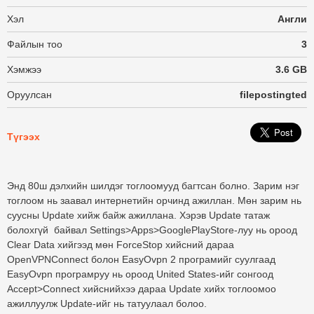
Хэл
Англи
Файлын тоо
3
Хэмжээ
3.6 GB
Оруулсан
filepostingted
Түгээх
Энд 80ш дэлхийн шилдэг тоглоомууд багтсан болно. Зарим нэг
тоглоом нь заавал интернетийн орчинд ажиллан. Мөн зарим нь
суусны Update хийж байж ажиллана. Хэрэв Update татаж
болохгүй байвал Settings>Apps>GooglePlayStore-луу нь ороод
Clear Data хийгээд мөн ForceStop хийсний дараа
OpenVPNConnect болон EasyOvpn 2 програмийг суулгаад
EasyOvpn програмруу нь ороод United States-ийг сонгоод
Accept>Connect хийснийхээ дараа Update хийх тоглоомоо
ажиллуулж Update-ийг нь татуулаал болоо.