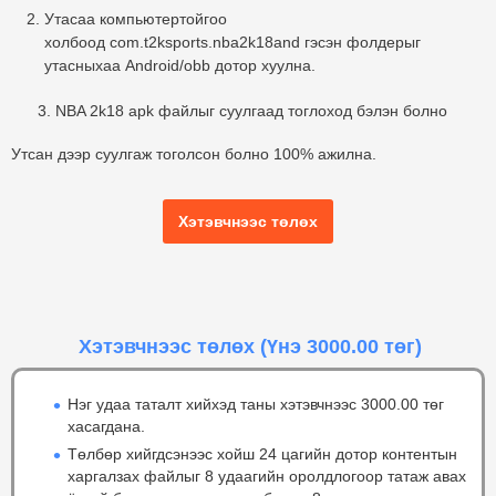
Утасаа компьютертойгоо
холбоод com.t2ksports.nba2k18and гэсэн фолдерыг
утасныхаа Android/obb дотор хуулна.
3. NBA 2k18 apk файлыг суулгаад тоглоход бэлэн болно
Утсан дээр суулгаж тоголсон болно 100% ажилна.
Хэтэвчнээс төлөх
Хэтэвчнээс төлөх
(Үнэ 3000.00 төг)
Нэг удаа таталт хийхэд таны хэтэвчнээс 3000.00 төг
хасагдана.
Төлбөр хийгдсэнээс хойш 24 цагийн дотор контентын
харгалзах файлыг 8 удаагийн оролдлогоор татаж авах