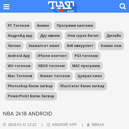
PC Тоглоом
Аниме
Программ хангамж
Андройд app
Дуу хөгжим
Ном сурах бичиг
Дизайн
Хичээл
Захиалгат ажил
Вэб хөгжүүлэлт
Комик ном
Android App
iPhone контент
PS3 тоглоом
Wii тоглоом
XBOX тоглоом
MAC программ
Mac Тоглоом
Жижиг тоглоом
Цуврал кино
Photoshop бэлэн загвар
Illustrator бэлэн загвар
PowerPoint Бэлэн Загвар
NBA 2k18 ANDROID
2018-01-31 12:22
|
ANDROID APP
|
MIIGAA