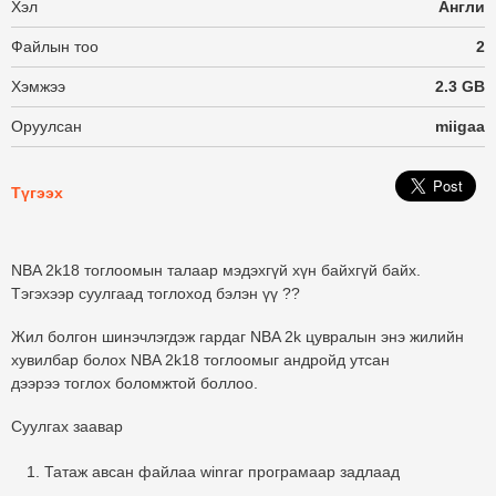
Хэл
Англи
Файлын тоо
2
Хэмжээ
2.3 GB
Оруулсан
miigaa
Түгээх
NBA 2k18 тоглоомын талаар мэдэхгүй хүн байхгүй байх.
Тэгэхээр суулгаад тоглоход бэлэн үү ??
Жил болгон шинэчлэгдэж гардаг NBA 2k цувралын энэ жилийн
хувилбар болох NBA 2k18 тоглоомыг андройд утсан
дээрээ тоглох боломжтой боллоо.
Суулгах заавар
Татаж авсан файлаа winrar програмаар задлаад