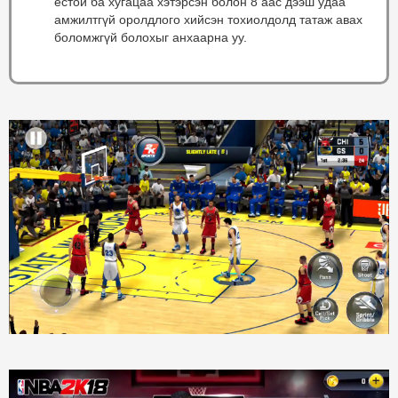
ёстой ба хугацаа хэтэрсэн болон 8 аас дээш удаа
амжилтгүй оролдлого хийсэн тохиолдолд татаж авах
боломжгүй болохыг анхаарна уу.