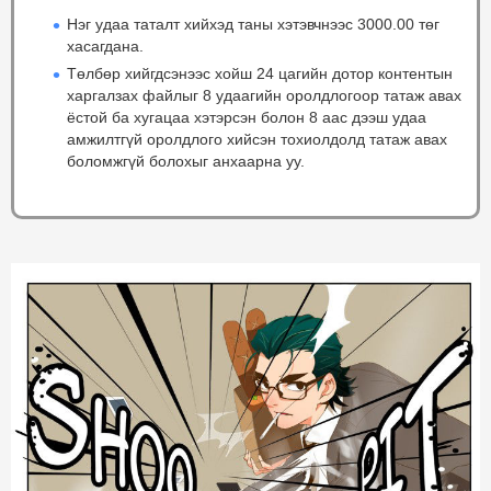
Нэг удаа таталт хийхэд таны хэтэвчнээс 3000.00 төг
хасагдана.
Төлбөр хийгдсэнээс хойш 24 цагийн дотор контентын
харгалзах файлыг 8 удаагийн оролдлогоор татаж авах
ёстой ба хугацаа хэтэрсэн болон 8 аас дээш удаа
амжилтгүй оролдлого хийсэн тохиолдолд татаж авах
боломжгүй болохыг анхаарна уу.