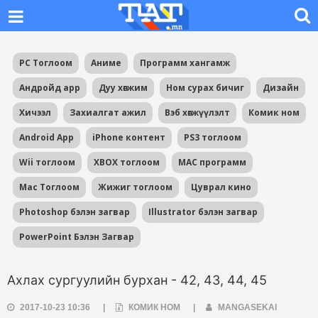
PC Тоглоом
Аниме
Программ хангамж
Андройд app
Дуу хөгжим
Ном сурах бичиг
Дизайн
Хичээл
Захиалгат ажил
Вэб хөгжүүлэлт
Комик ном
Android App
iPhone контент
PS3 тоглоом
Wii тоглоом
XBOX тоглоом
MAC программ
Mac Тоглоом
Жижиг тоглоом
Цуврал кино
Photoshop бэлэн загвар
Illustrator бэлэн загвар
PowerPoint Бэлэн Загвар
Ахлах сургуулийн бурхан - 42, 43, 44, 45
2017-10-23 10:36
|
КОМИК НОМ
|
MANGASEKAI