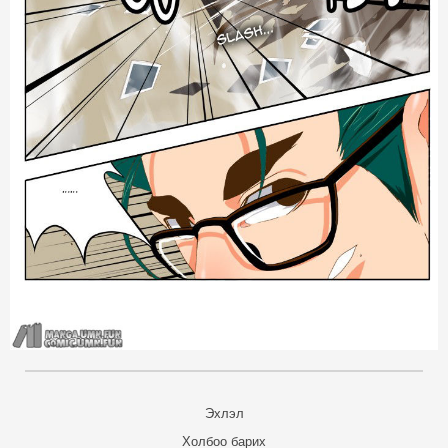
Эхлэл
Холбоо барих