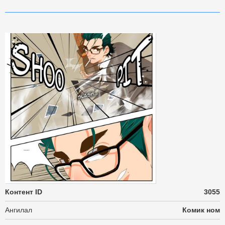
Контент ID
3055
Ангилал
Комик ном