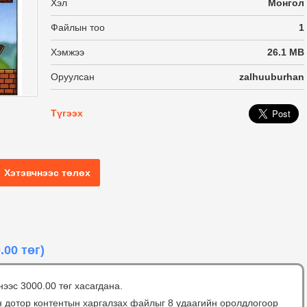
Хэл
Монгол
Файлын тоо
1
Хэмжээ
26.1 MB
Оруулсан
zalhuuburhan
Түгээх
Хэтэвчнээс төлөх
.00 төг)
нээс 3000.00 төг хасагдана.
н дотор контентын харгалзах файлыг 8 удаагийн оролдлогоор