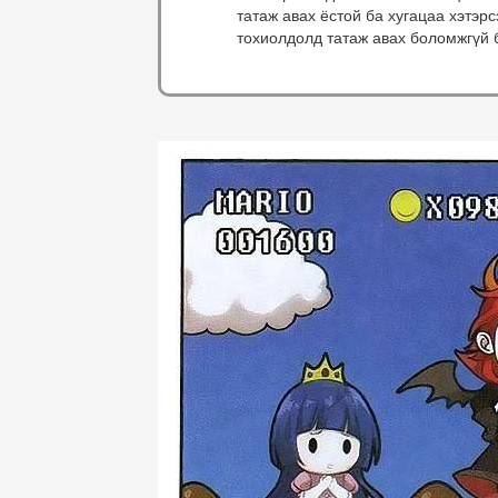
татаж авах ёстой ба хугацаа хэтэр
тохиолдолд татаж авах боломжгүй 