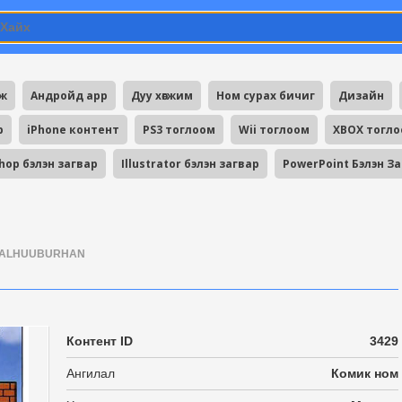
мж
Андройд app
Дуу хөгжим
Ном сурах бичиг
Дизайн
p
iPhone контент
PS3 тоглоом
Wii тоглоом
XBOX тогл
hop бэлэн загвар
Illustrator бэлэн загвар
PowerPoint Бэлэн З
ALHUUBURHAN
Контент ID
3429
Ангилал
Комик ном