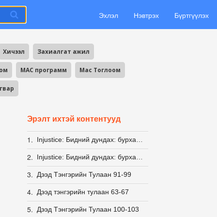
Эхлэл
Нэвтрэх
Бүртгүүлэх
Хичээл
Захиалгат ажил
оом
MAC программ
Mac Тоглоом
агвар
Эрэлт ихтэй контентууд
1.
Injustice: Бидний дундах: бурхад: Гуравдугаар жил
2.
Injustice: Бидний дундах: бурхад Хоёрдугаар жил бүх анги
3.
Дээд Тэнгэрийн Тулаан 91-99
4.
Дээд тэнгэрийн тулаан 63-67
5.
Дээд Тэнгэрийн Тулаан 100-103