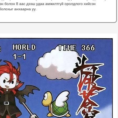
сэн болон 8 аас дээш удаа амжилтгүй оролдлого хийсэн
болохыг анхаарна уу.