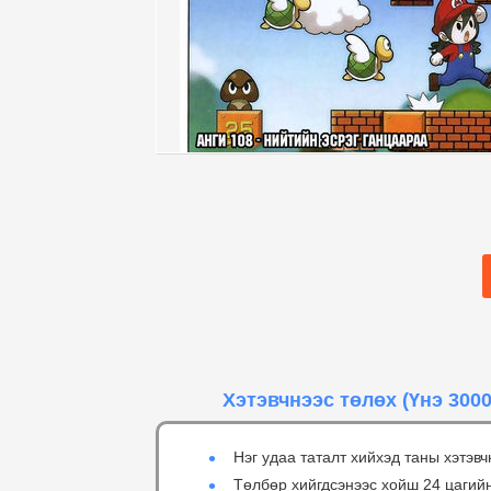
Хэтэвчнээс төлөх
(Үнэ 3000
Нэг удаа таталт хийхэд таны хэтэвч
Төлбөр хийгдсэнээс хойш 24 цагий