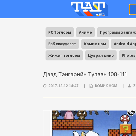
PC Тоглоом
Аниме
Программ ханга
Вэб хөгжүүлэлт
Комик ном
Android Ap
Жижиг тоглоом
Цуврал кино
Photos
Дээд Тэнгэрийн Тулаан 108-111
2017-12-12 14:47
|
КОМИК НОМ
|
Z