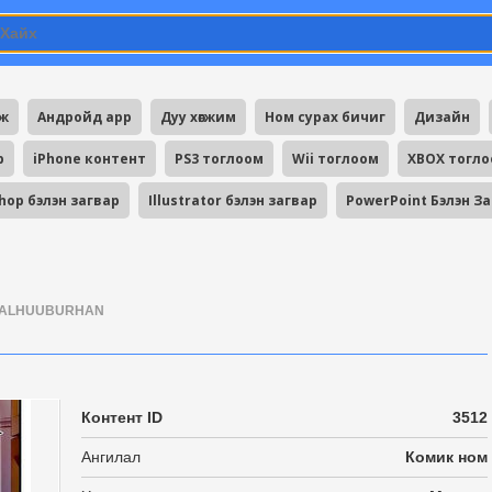
мж
Андройд app
Дуу хөгжим
Ном сурах бичиг
Дизайн
p
iPhone контент
PS3 тоглоом
Wii тоглоом
XBOX тогл
hop бэлэн загвар
Illustrator бэлэн загвар
PowerPoint Бэлэн З
ALHUUBURHAN
Контент ID
3512
Ангилал
Комик ном