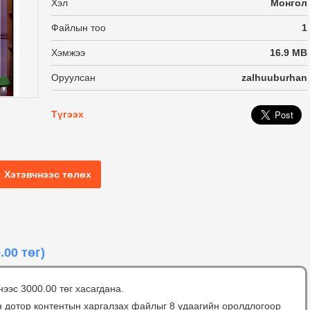
Хэл
Монгол
Файлын тоо
1
Хэмжээ
16.9 MB
Оруулсан
zalhuuburhan
Түгээх
Хэтэвчнээс төлөх
.00 төг)
нээс 3000.00 төг хасагдана.
н дотор контентын харгалзах файлыг 8 удаагийн оролдлогоор