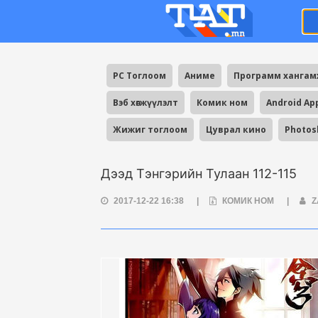
PC Тоглоом
Аниме
Программ ханга
Вэб хөгжүүлэлт
Комик ном
Android Ap
Жижиг тоглоом
Цуврал кино
Photos
Дээд Тэнгэрийн Тулаан 112-115
2017-12-22 16:38
|
КОМИК НОМ
|
Z