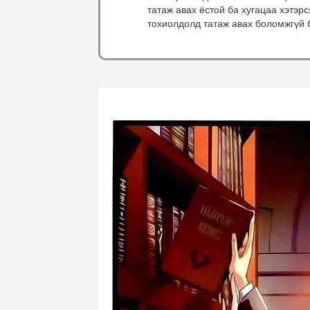
татаж авах ёстой ба хугацаа хэтэр
тохиолдолд татаж авах боломжгүй 