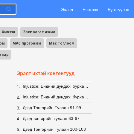
Эхлэл
Нэвтрэх
Бүртгүүлэх
Хичээл
Захиалгат ажил
оом
MAC программ
Mac Тоглоом
агвар
Эрэлт ихтэй контентууд
1.
Injustice: Бидний дундах: бурхад: Гуравдугаар жил
2.
Injustice: Бидний дундах: бурхад Хоёрдугаар жил бүх анги
3.
Дээд Тэнгэрийн Тулаан 91-99
4.
Дээд тэнгэрийн тулаан 63-67
5.
Дээд Тэнгэрийн Тулаан 100-103