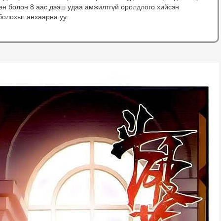
сэн болон 8 аас дээш удаа амжилтгүй оролдлого хийсэн
болохыг анхаарна уу.