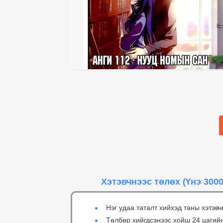
Хэтэвчнээс төлөх
(Үнэ 3000
Нэг удаа таталт хийхэд таны хэтэвч
Төлбөр хийгдсэнээс хойш 24 цагий